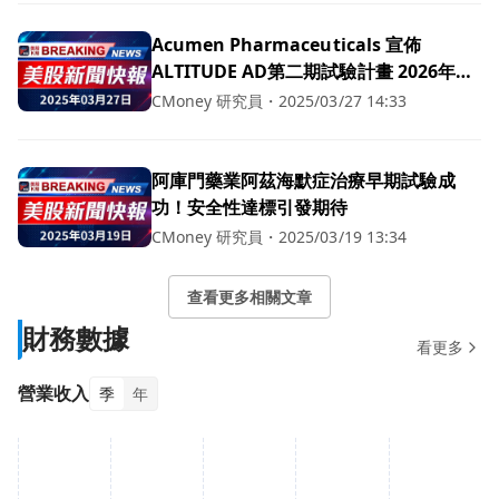
Acumen Pharmaceuticals 宣佈
ALTITUDE AD第二期試驗計畫 2026年將
揭曉重要資料
CMoney 研究員
・
2025/03/27 14:33
阿庫門藥業阿茲海默症治療早期試驗成
功！安全性達標引發期待
CMoney 研究員
・
2025/03/19 13:34
查看更多相關文章
財務數據
看更多
營業收入
季
年