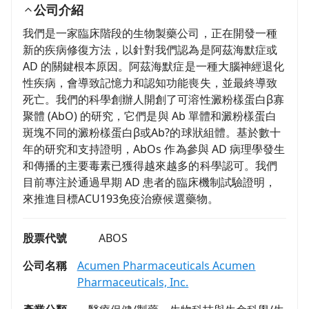
公司介紹
我們是一家臨床階段的生物製藥公司，正在開發一種
新的疾病修復方法，以針對我們認為是阿茲海默症或
AD 的關鍵根本原因。阿茲海默症是一種大腦神經退化
性疾病，會導致記憶力和認知功能喪失，並最終導致
死亡。我們的科學創辦人開創了可溶性澱粉樣蛋白β寡
聚體 (AbO) 的研究，它們是與 Ab 單體和澱粉樣蛋白
斑塊不同的澱粉樣蛋白β或Ab?的球狀組體。基於數十
年的研究和支持證明，AbOs 作為參與 AD 病理學發生
和傳播的主要毒素已獲得越來越多的科學認可。我們
目前專注於通過早期 AD 患者的臨床機制試驗證明，
來推進目標ACU193免疫治療候選藥物。
股票代號
ABOS
公司名稱
Acumen Pharmaceuticals Acumen
Pharmaceuticals, Inc.