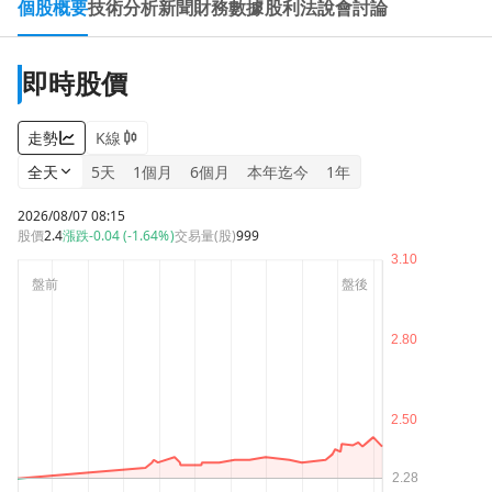
個股概要
技術分析
新聞
財務數據
股利
法說會
討論
即時股價
走勢
K線
全天
5天
1個月
6個月
本年迄今
1年
2026/08/07 08:15
股價
2.4
漲跌
-0.04 (-1.64%)
交易量(股)
999