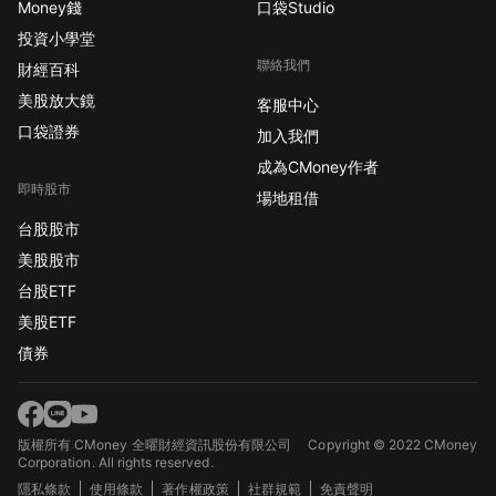
Money錢
口袋Studio
術公司 ( PCOR ) 諾福克
投資小學堂
南方公司 ( NSC ) 文藝
聯絡我們
復興控股有限公司 (
財經百科
RNR ) 斯科茨奇蹟種植
美股放大鏡
客服中心
公司 ( SMG ) 美國銀行
口袋證券
加入我們
( USB ) 降級
成為CMoney作者
Gentherm 公司 (
即時股市
場地租借
THRM ) 威瑞信公司 (
VRSN ) 豐田汽車公司
台股股市
Ord ADR ( TM ) CNA
美股股市
金融公司 ( CNA ) 戈爾
台股ETF
林哈斯航空情報公司 (
美股ETF
GOL ) 蘇雷斯特航空集
債券
團 ( ASR ) 加密貨幣推
動者 贏家 AtromG8
iEthereum Sportcash
One NeoWorld Cash
版權所有 CMoney 全曜財經資訊股份有限公司
Copyright © 2022 CMoney
Corporation. All rights reserved.
TrueFeedBack 失敗者
隱私條款
使用條款
著作權政策
社群規範
免責聲明
Pigeoncoin Zoracles