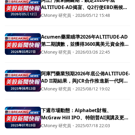
ALTITUDE-AD揭盲、Q2行使EBD兩候選
權利、現金僅能支撐至2027年初
CMoney 研究員
・
2026/05/12 15:48
Acumen藥業瞄準2026年ALTITUDE-AD
第二期讀數，並獲得3600萬美元資金推進
EBD計劃！
CMoney 研究員
・
2026/03/26 22:45
阿庫門藥業預期2026年底公佈ALTITUDE-
AD II期結果，與JCR合作推進新一代阿茲
海默症療法
CMoney 研究員
・
2025/08/12 19:02
下週市場動態：Alphabet財報、
McGraw Hill IPO、特朗普AI演講及更多
自駕車訊息
CMoney 研究員
・
2025/07/18 22:03