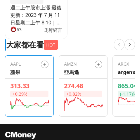
週二上午股市上漲 最後
更新：2023 年 7 月 11
日星期二上午 8:10 | 鮑
比·雷恩斯 第一眼 週二
63
3則留言
上午股市小幅走高。在
大家都在看
經濟數據顯示世界第二
HOT
大經濟體的部分物價下
跌的第二天，中國宣布
AAPL
AMZN
ARGX
了新的經濟支持措施。
蘋果
亞馬遜
argenx S
這與世界其他許多地區
形成鮮明對比，儘管通
313.33
274.48
865.04
脹似乎正在放緩，但這
+0.29%
+0.82%
(-1.17)%
些地區的央行行長仍預
測利率上升。納斯達克
指數上漲0.24%，標準
普爾指數上漲0.19%，
道瓊斯指數上漲
0.11%。 今日情緒 中性