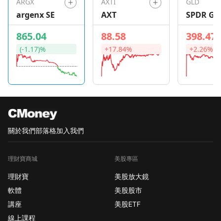
ARGX
AXTI
GLD
argenx SE
AXT
SPDR Go
Shares
865.04
88.58
398.47
(-1.17)%
+17.84%
+2.26%
關於我們
部落格
加入我們
理財寶商城
美股專區
理財寶
美股放大鏡
軟體
美股股市
講座
美股ETF
線上課程