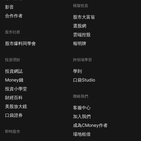
模擬投資
影音
合作作者
股市大富翁
選股網
股市社群
雲端控股
股市爆料同學會
報明牌
投資理財
跨領域學習
投資網誌
學到
Money錢
口袋Studio
投資小學堂
聯絡我們
財經百科
美股放大鏡
客服中心
口袋證券
加入我們
成為CMoney作者
即時股市
場地租借