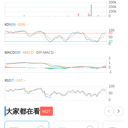
KD
K(9):
-
D(9):
-
MACD
DIF:
-
MACD:
-
DIF-MACD:
-
RSI
5T:
-
10T:
-
大家都在看
HOT