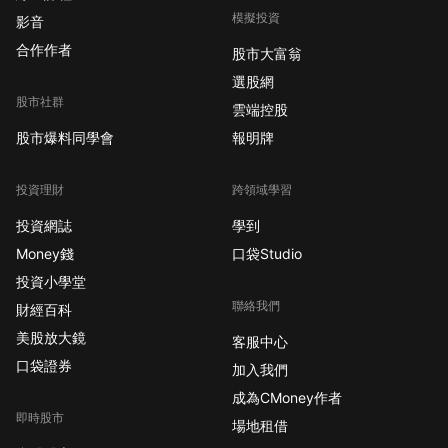
模擬投資
影音
合作作者
股市大富翁
選股網
股市社群
雲端控股
股市爆料同學會
報明牌
投資理財
跨領域學習
投資網誌
學到
Money錢
口袋Studio
投資小學堂
聯絡我們
財經百科
美股放大鏡
客服中心
口袋證券
加入我們
成為CMoney作者
即時股市
場地租借