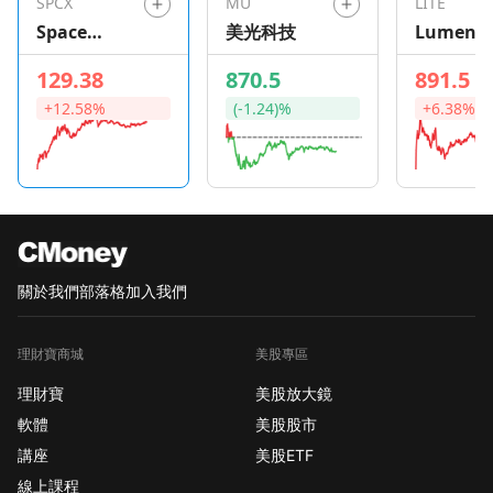
SPCX
MU
LITE
Space
美光科技
Lument
Exploration
129.38
870.5
891.5
Technologie
+12.58%
(-1.24)%
+6.38%
s
關於我們
部落格
加入我們
理財寶商城
美股專區
理財寶
美股放大鏡
軟體
美股股市
講座
美股ETF
線上課程