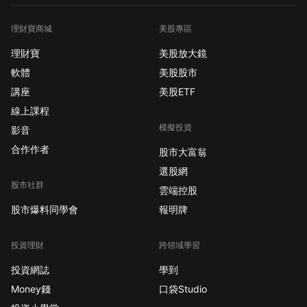
理財寶商城
美股專區
理財寶
美股放大鏡
軟體
美股股市
講座
美股ETF
線上課程
模擬投資
影音
合作作者
股市大富翁
選股網
股市社群
雲端控股
股市爆料同學會
報明牌
投資理財
跨領域學習
投資網誌
學到
Money錢
口袋Studio