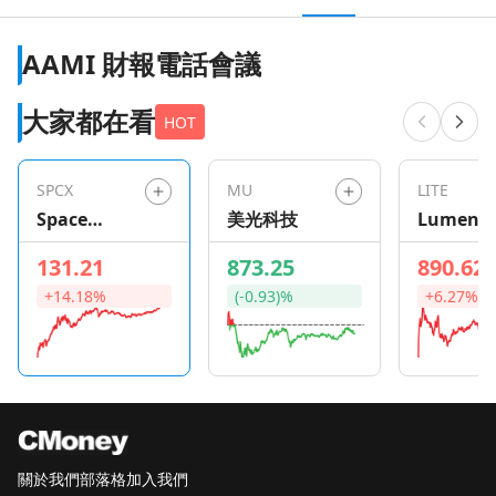
AAMI 財報電話會議
大家都在看
HOT
SPCX
MU
LITE
Space
美光科技
Lument
Exploration
131.21
873.25
890.62
Technologie
+14.18%
(-0.93)%
+6.27%
s
關於我們
部落格
加入我們