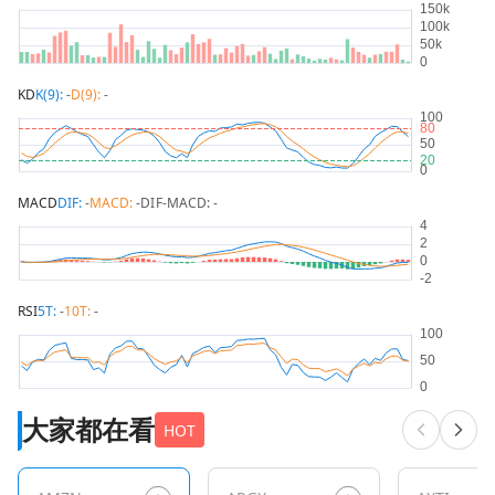
KD
K(9):
-
D(9):
-
MACD
DIF:
-
MACD:
-
DIF-MACD:
-
RSI
5T:
-
10T:
-
大家都在看
HOT