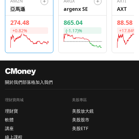
AMZN
ARGX
AXTI
亞馬遜
argenx SE
AXT
274.48
865.04
88.58
+0.82%
(-1.17)%
+17.84%
關於我們
部落格
加入我們
理財寶商城
美股專區
理財寶
美股放大鏡
軟體
美股股市
講座
美股ETF
線上課程