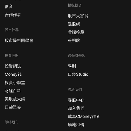
模擬投資
影音
合作作者
股市大富翁
選股網
股市社群
雲端控股
股市爆料同學會
報明牌
投資理財
跨領域學習
投資網誌
學到
Money錢
口袋Studio
投資小學堂
聯絡我們
財經百科
美股放大鏡
客服中心
口袋證券
加入我們
成為CMoney作者
即時股市
場地租借