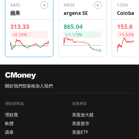
AAPL
ARGX
COIN
蘋果
argenx SE
Coinbas
Global
313.33
865.04
153.6
+0.29%
(-1.17)%
+5.63%
關於我們
部落格
加入我們
理財寶商城
美股專區
理財寶
美股放大鏡
軟體
美股股市
講座
美股ETF