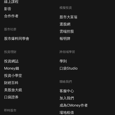
線上課程
模擬投資
影音
合作作者
股市大富翁
選股網
股市社群
雲端控股
股市爆料同學會
報明牌
投資理財
跨領域學習
投資網誌
學到
Money錢
口袋Studio
投資小學堂
聯絡我們
財經百科
美股放大鏡
客服中心
口袋證券
加入我們
成為CMoney作者
即時股市
場地租借