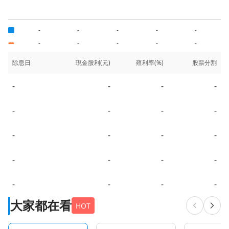
-
-
-
-
-
-
-
-
-
-
除息日
現金股利(元)
殖利率(%)
股票分割
-
-
-
-
-
-
-
-
-
-
-
-
-
-
-
-
-
-
-
-
大家都在看
HOT