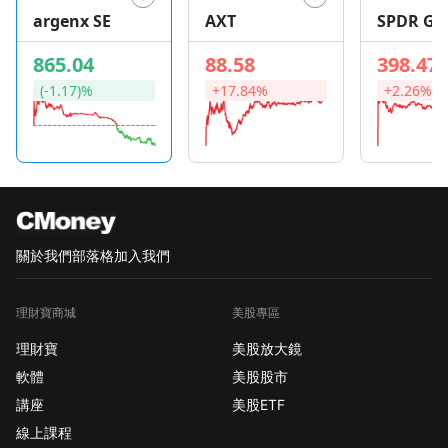
argenx SE
AXT
SPDR Go
Shares
865.04
88.58
398.47
(-1.17)%
+17.84%
+2.26%
關於我們
部落格
加入我們
理財寶商城
美股專區
理財寶
美股放大鏡
軟體
美股股市
講座
美股ETF
線上課程