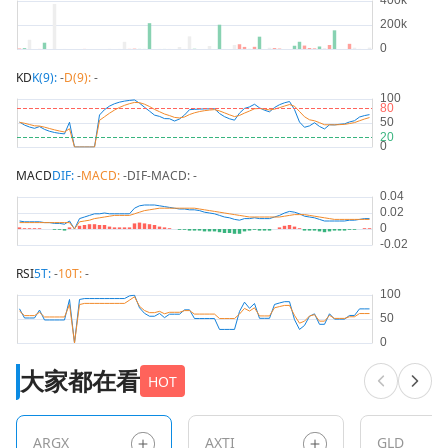
KD
K(9):
-
D(9):
-
MACD
DIF:
-
MACD:
-
DIF-MACD:
-
RSI
5T:
-
10T:
-
大家都在看
HOT
ARGX
AXTI
GLD