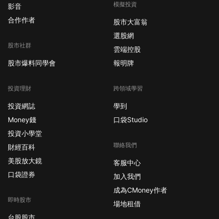
模擬投資
影音
合作作者
股市大富翁
選股網
股市社群
雲端控股
股市爆料同學會
報明牌
投資理財
跨領域學習
投資網誌
學到
Money錢
口袋Studio
投資小學堂
聯絡我們
財經百科
美股放大鏡
客服中心
口袋證券
加入我們
成為CMoney作者
即時股市
場地租借
台股股市