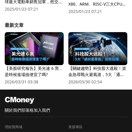
球最大電動車銷售冠軍，然交車
X86、ARM、RISC-V三大CPU架
量仍不如市場預期！
2025/01/23 07:21
構誰將成為市場主流？
2025/01/23 07:21
最新文章
【美股研究報告】美光連 6 黑，
【關鍵趨勢】科技股大逃殺！資
是時候進場撿便宜了嗎?
金急尋戰火避風港，5大「通訊
衛星股」逆勢狂飆
2026/03/31 03:38
2026/03/30 02:54
關於我們
部落格
加入我們
理財寶商城
美股專區