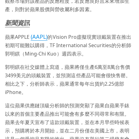
觀察市場對該產品的反應程度，若反應良好且未來增加生
產，則對於蘋果股價與營收屬利多因素。
新聞資訊
(AAPL)
蘋果APPLE
的Vision Pro虛擬現實頭戴裝置在推出
初期可能難以購得，TF International Securities的分析師
郭明錤（Ming-Chi Kuo）週四表示。
郭明錤在社交媒體上寫道，蘋果將僅生產6萬至8萬台售價
3499美元的頭戴裝置，並預測這些產品可能會很快售罄。
相比之下，分析師表示，蘋果通常每年出貨約2.25億部
iPhone。
這位蘋果供應鏈頂級分析師的預測突顯了蘋果自蘋果手錶
以來的首個主要產品推出可能會有多麼不同尋常和有限。
蘋果去年夏天宣布了這款頭戴裝置，並在本月早些時候表
示，預購將於本月開始，並在二月份僅在美國上市，表明