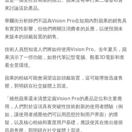
這是一個受控且有限的推出。蘋果沒有舉行第二場發布會
來討論這款產品。
華爾街分析師們不認為Vision Pro在短期內對蘋果的銷售具
有實質性影響，但他們將關注消費者的反應，以便預測未
來版本的頭戴裝置的銷售。
技術人員想知道人們將如何使用Vision Pro。去年夏天，蘋
果演示了一些功能，如替代筆記型電腦、觀看3D電影和查
看全景環境。
蘋果的粉絲可能會渴望這款頭戴裝置，這可能導致迅速售
罄，郭明錤在社交媒體上寫道。
「雖然蘋果還未清楚定義Vision Pro的產品定位和主要應
用，人們對於這項具有突破性技術創新的使用者體驗（例
如，讓使用者感覺他們可以用思想控制用戶界面）的懷
疑，以及核心粉絲和重度用戶基礎，應該使其在推出後很
容易售罄」郭明錤在社交媒體上寫道。