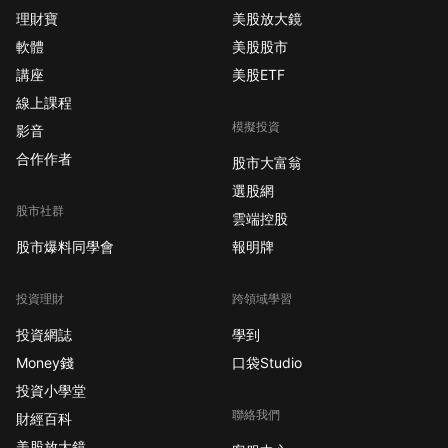
理財寶
美股放大鏡
軟體
美股股市
講座
美股ETF
線上課程
模擬投資
影音
合作作者
股市大富翁
選股網
股市社群
雲端控股
股市爆料同學會
報明牌
投資理財
跨領域學習
投資網誌
學到
Money錢
口袋Studio
投資小學堂
聯絡我們
財經百科
美股放大鏡