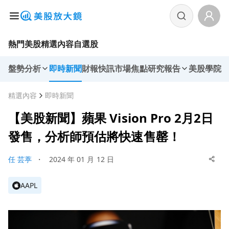
熱門美股
精選內容
自選股
盤勢分析
即時新聞
財報快訊
市場焦點
研究報告
美股學院
精選內容
即時新聞
【美股新聞】蘋果 Vision Pro 2月2日
發售，分析師預估將快速售罄！
任 芸葶
・
2024 年 01 月 12 日
AAPL