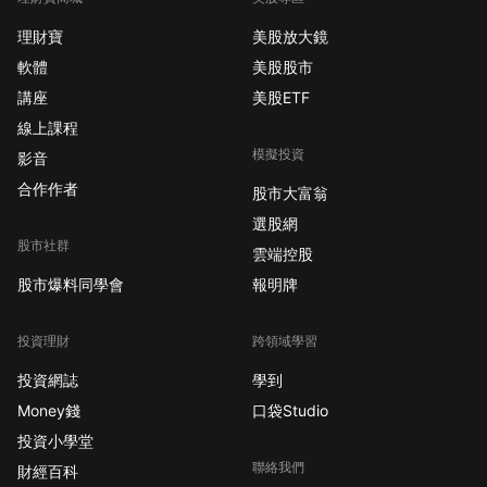
理財寶
美股放大鏡
軟體
美股股市
講座
美股ETF
線上課程
模擬投資
影音
合作作者
股市大富翁
選股網
股市社群
雲端控股
股市爆料同學會
報明牌
投資理財
跨領域學習
投資網誌
學到
Money錢
口袋Studio
投資小學堂
聯絡我們
財經百科