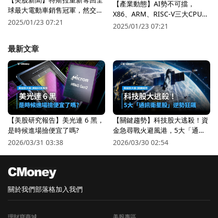
【產業動態】AI勢不可擋，
球最大電動車銷售冠軍，然交車
X86、ARM、RISC-V三大CPU架
量仍不如市場預期！
2025/01/23 07:21
構誰將成為市場主流？
2025/01/23 07:21
最新文章
【美股研究報告】美光連 6 黑，
【關鍵趨勢】科技股大逃殺！資
是時候進場撿便宜了嗎?
金急尋戰火避風港，5大「通訊
衛星股」逆勢狂飆
2026/03/31 03:38
2026/03/30 02:54
關於我們
部落格
加入我們
理財寶商城
美股專區