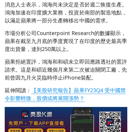
消息人士表示，鴻海尚未決定是否於週二恢復生產。
鴻海加速在印度擴大業務，投資於南部的製造地點，
以滿足蘋果將一部分生產轉移出中國的需求。
市場分析公司Counterpoint Research的數據顯示，
蘋果在截至九月底的季度實現了在印度的歷史最高季
度出貨量，達到250萬以上。
蘋果拒絕置評，鴻海和和碩未立即回應路透社的置評
請求。這是和碩近幾個月來第二次被迫關閉工廠，先
前曾因九月火災臨時停止iPhone裝配。
延伸閱讀：
【美股研究報告】蘋果FY23Q4 受中國禁
令影響輕微，股價或將展開漲勢？