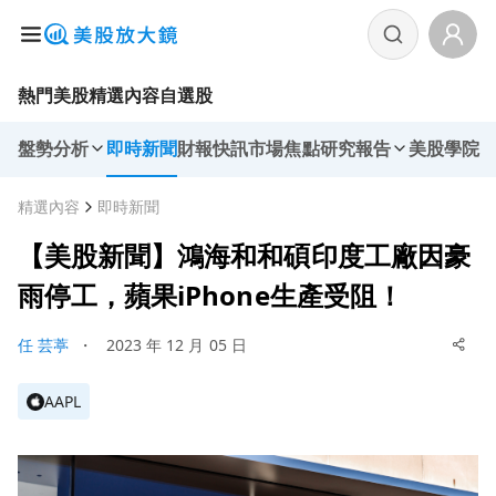
熱門美股
精選內容
自選股
盤勢分析
即時新聞
財報快訊
市場焦點
研究報告
美股學院
精選內容
即時新聞
【美股新聞】鴻海和和碩印度工廠因豪
雨停工，蘋果iPhone生產受阻！
任 芸葶
・
2023 年 12 月 05 日
AAPL