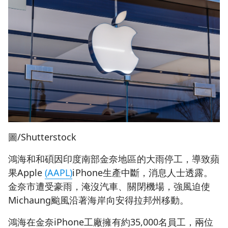
圖/Shutterstock
鴻海和和碩因印度南部金奈地區的大雨停工，導致蘋
果Apple
(AAPL)
iPhone生產中斷，消息人士透露。
金奈市遭受豪雨，淹沒汽車、關閉機場，強風迫使
Michaung颱風沿著海岸向安得拉邦州移動。
鴻海在金奈iPhone工廠擁有約35,000名員工，兩位