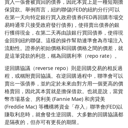
買入一張會被買回的債券，因此本質上是一種短期擔
保貸款。舉例而言，紐約聯儲(FED的紐約分行)可以
在第一天向特定銀行買入政府債券(FED再回購市場交
易時通常只接受政府發行債券)，使得賣出債券的銀
行獲得現金，在第二天再由該銀行買回債券，使得現
金回到紐約聯儲。這樣的操作幫助連準會為市場注入
流動性。證券的初始價格和回購價格之間的價差，就
是這筆貸款的利息，稱為回購利率（repo rate）。
逆回購協議（reverse repo）則是回購交易的相反過
程，或稱附賣回協議。在逆回購過程中，聯準會可以
賣出一張債券，並約定於未來由對方用一個更高的價
格賣回，因此其本質就是擔保借款。也就是說，當貨
幣市場基金、房利美 (Fannie Mae) 和房貸美
(Freddie Mac) 等機構將資金「存入」聯準會(FED)以
賺取利息時，就會發生逆回購。大多數的回購協議都
是隔夜的，但亦可有更長的期限。