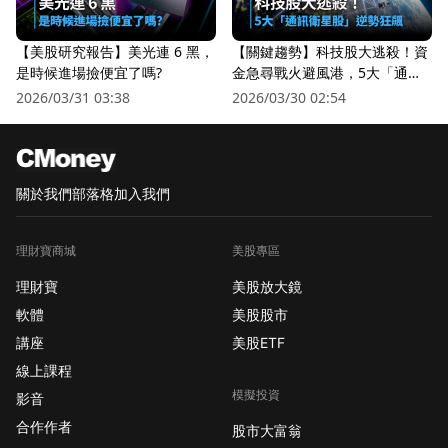
【美股研究報告】美光連 6 黑，
【關鍵趨勢】科技股大逃殺！資
是時候進場撿便宜了嗎?
金急尋戰火避風港，5大「通訊
衛星股」逆勢狂飆
2026/03/31 03:38
2026/03/30 02:54
關於我們
部落格
加入我們
理財寶商城
美股專區
理財寶
美股放大鏡
軟體
美股股市
講座
美股ETF
線上課程
模擬投資
影音
合作作者
股市大富翁