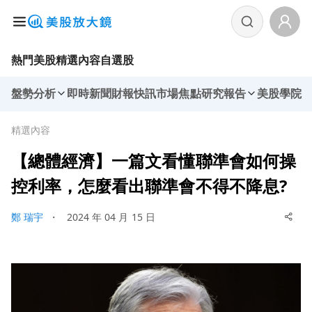
熱門美股
精選內容
自選股
盤勢分析
即時新聞
財報快訊
市場焦點
研究報告
美股學院
精選內容
【總體經濟】一篇文看懂聯準會如何操
控利率，怎麼看出聯準會不得不降息?
鄭 瑞宇
・
2024 年 04 月 15 日