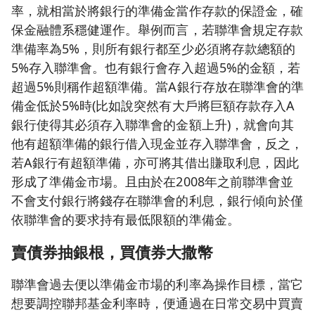
率，就相當於將銀行的準備金當作存款的保證金，確
保金融體系穩健運作。舉例而言，若聯準會規定存款
準備率為5%，則所有銀行都至少必須將存款總額的
5%存入聯準會。也有銀行會存入超過5%的金額，若
超過5%則稱作超額準備。當A銀行存放在聯準會的準
備金低於5%時(比如說突然有大戶將巨額存款存入A
銀行使得其必須存入聯準會的金額上升)，就會向其
他有超額準備的銀行借入現金並存入聯準會，反之，
若A銀行有超額準備，亦可將其借出賺取利息，因此
形成了準備金市場。且由於在2008年之前聯準會並
不會支付銀行將錢存在聯準會的利息，銀行傾向於僅
依聯準會的要求持有最低限額的準備金。
賣債券抽銀根，買債券大撒幣
聯準會過去便以準備金市場的利率為操作目標，當它
想要調控聯邦基金利率時，便通過在日常交易中買賣