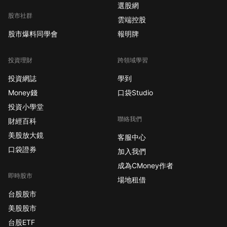
選股網
股市社群
雲端控股
股市爆料同學會
報明牌
投資理財
跨領域學習
投資網誌
學到
Money錢
口袋Studio
投資小學堂
聯絡我們
財經百科
美股放大鏡
客服中心
口袋證券
加入我們
成為CMoney作者
即時股市
場地租借
台股股市
美股股市
台股ETF