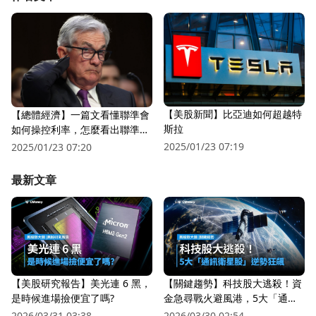
【美股新聞】比亞迪如何超越特
【總體經濟】一篇文看懂聯準會
斯拉
如何操控利率，怎麼看出聯準會
不得不降息?
2025/01/23 07:19
2025/01/23 07:20
最新文章
【美股研究報告】美光連 6 黑，
【關鍵趨勢】科技股大逃殺！資
是時候進場撿便宜了嗎?
金急尋戰火避風港，5大「通訊
衛星股」逆勢狂飆
2026/03/31 03:38
2026/03/30 02:54