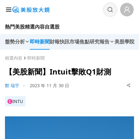
熱門美股
精選內容
自選股
盤勢分析
即時新聞
財報快訊
市場焦點
研究報告
美股學院
精選內容
即時新聞
【美股新聞】Intuit擊敗Q1財測
鄭 瑞宇
・
2023 年 11 月 30 日
INTU
I