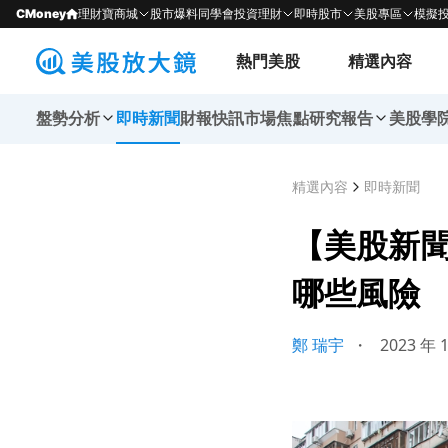
CMoney
理財寶商城
股市爆料同學會
投資理財
即時股市
美股專區
模擬
熱門美股
精選內容
盤勢分析
即時新聞
財報快訊
市場焦點
研究報告
美股學
精選內容
即時新聞
【美股新
哪些風險
鄭 瑞宇
・
2023 年 