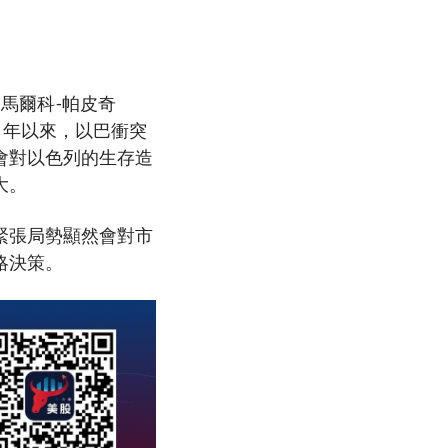
的馬爾科-帕皮奇
3 年以來，以巴衝突
會對以色列的生存造
大。
緊張局勢顯然會對市
略決策。