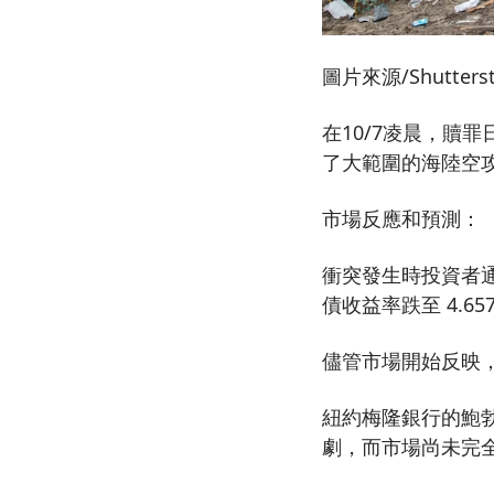
圖片來源/Shutterst
在10/7凌晨，贖
了大範圍的海陸空
市場反應和預測：
衝突發生時投資者通
債收益率跌至 4.65
儘管市場開始反映
紐約梅隆銀行的鮑勃
劇，而市場尚未完