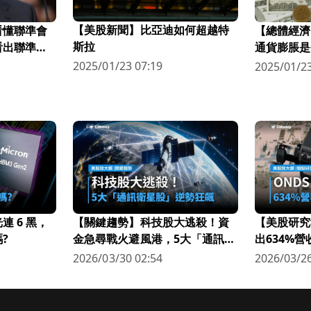
【美股新聞】比亞迪如何超越特
看懂聯準會
【總體經濟
斯拉
看出聯準會
通貨膨脹是
2025/01/23 07:19
2025/01/23
 6 黑，
【關鍵趨勢】科技股大逃殺！資
【美股研究
?
金急尋戰火避風港，5大「通訊衛
出634%
星股」逆勢狂飆
科技新星
2026/03/30 02:54
2026/03/26