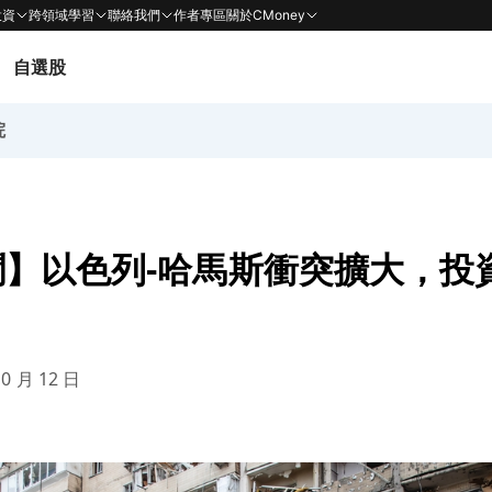
投資
跨領域學習
聯絡我們
作者專區
關於CMoney
自選股
院
聞】以色列-哈馬斯衝突擴大，投
10 月 12 日