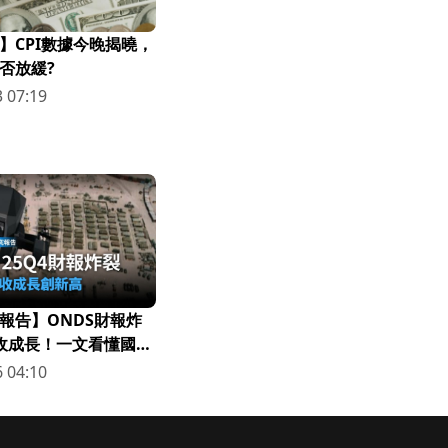
】CPI數據今晚揭曉，
否放緩?
 07:19
報告】ONDS財報炸
營收成長！一文看懂國防
 04:10