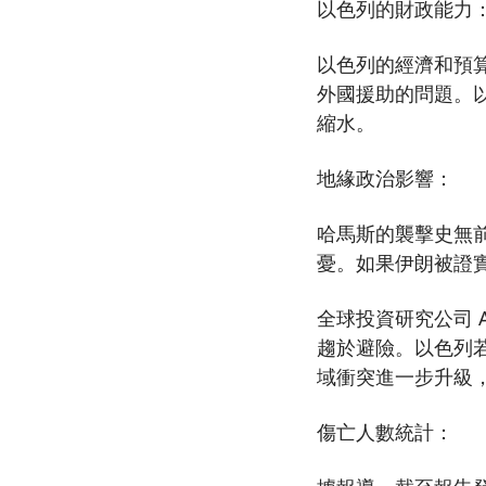
以色列的財政能力
以色列的經濟和預
外國援助的問題。
縮水。
地緣政治影響：
哈馬斯的襲擊史無
憂。如果伊朗被證
全球投資研究公司 A
趨於避險。以色列若
域衝突進一步升級
傷亡人數統計：