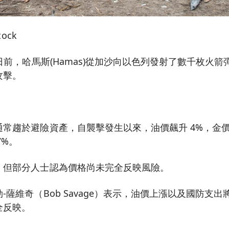
ock
罪日前，哈馬斯(Hamas)從加沙向以色列發射了數千枚火
攻擊。
常趨於避險資產，自襲擊發生以來，油價飆升 4%，金價
7%。
，但部分人士認為價格尚未完全反映風險。
-薩維奇（Bob Savage）表示，油價上漲以及國防支
全反映。