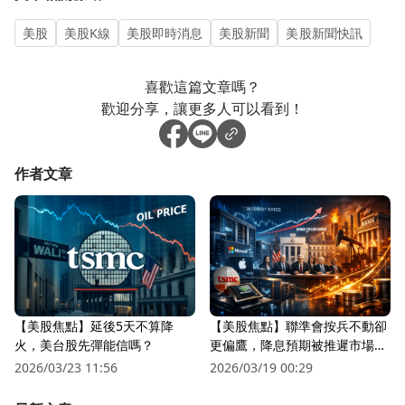
美股
美股K線
美股即時消息
美股新聞
美股新聞快訊
喜歡這篇文章嗎？
歡迎分享，讓更多人可以看到！
作者文章
【美股焦點】延後5天不算降
【美股焦點】聯準會按兵不動卻
火，美台股先彈能信嗎？
更偏鷹，降息預期被推遲市場越
來越怕？
2026/03/23 11:56
2026/03/19 00:29