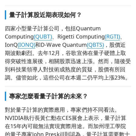
量子計算股近期表現如何？
四家小型量子計算公司，包括Quantum
Computing
(QUBT)
、Rigetti Computing
(RGTI)
、
IonQ
(IONQ)
和D-Wave Quantum
(QBTS)
，股價近
期波動劇烈。去年12月，谷歌宣佈在量子硬體上取
得突破性進展後，相關股票迅速上漲。然而，隨後受
到科技業領導人對技術成熟度的質疑，股價有所回
調。儘管如此，這些公司在本週二仍平均上漲23%。
專家怎麼看量子計算的未來？
對於量子計算的實際應用，專家們持不同看法。
NVIDIA執行長黃仁勳在CES展會上表示，量子計算
在15年內可能無法實現實際用途。而加州理工學院
的量子專家John Preskill則認為，量子計算需要數十