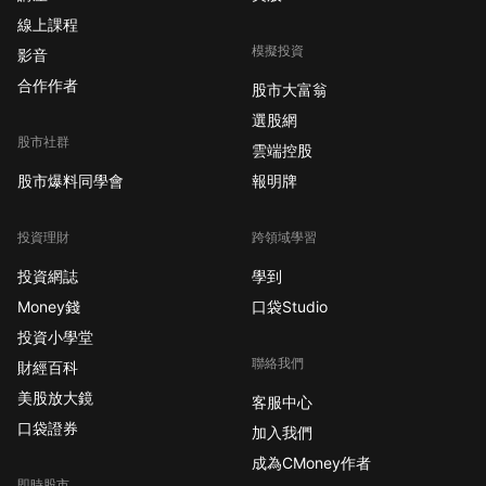
線上課程
模擬投資
影音
合作作者
股市大富翁
選股網
股市社群
雲端控股
股市爆料同學會
報明牌
投資理財
跨領域學習
投資網誌
學到
Money錢
口袋Studio
投資小學堂
聯絡我們
財經百科
美股放大鏡
客服中心
口袋證券
加入我們
成為CMoney作者
即時股市