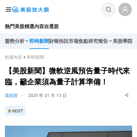
熱門美股
精選內容
自選股
盤勢分析
即時新聞
財報快訊
市場焦點
研究報告
美股學院
精選內容
即時新聞
【美股新聞】微軟逆風預告量子時代來
臨，籲企業須為量子計算準備！
莫紹晉
・
2025 年 01 月 15 日
MSFT