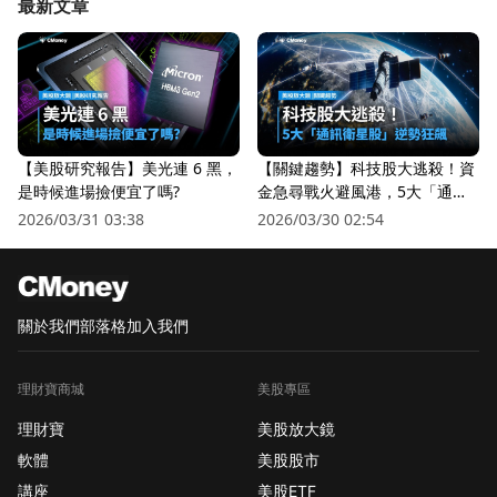
最新文章
【美股研究報告】美光連 6 黑，
【關鍵趨勢】科技股大逃殺！資
是時候進場撿便宜了嗎?
金急尋戰火避風港，5大「通訊
衛星股」逆勢狂飆
2026/03/31 03:38
2026/03/30 02:54
關於我們
部落格
加入我們
理財寶商城
美股專區
理財寶
美股放大鏡
軟體
美股股市
講座
美股ETF