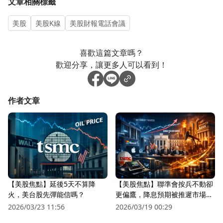
文章相關標籤
美股
美股K線
美股財報電話會議
喜歡這篇文章嗎？
歡迎分享，讓更多人可以看到！
作者文章
【美股焦點】延後5天不算降
【美股焦點】聯準會按兵不動卻
火，美台股先彈能信嗎？
更偏鷹，降息預期被推遲市場越
來越怕？
2026/03/23 11:56
2026/03/19 00:29