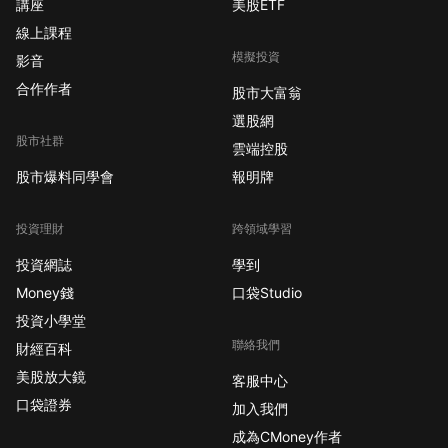
講座
美股ETF
線上課程
模擬投資
影音
合作作者
股市大富翁
選股網
股市社群
雲端控股
股市爆料同學會
報明牌
投資理財
跨領域學習
投資網誌
學到
Money錢
口袋Studio
投資小學堂
聯絡我們
財經百科
美股放大鏡
客服中心
口袋證券
加入我們
成為CMoney作者