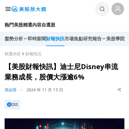
熱門美股
精選內容
自選股
盤勢分析
即時新聞
財報快訊
市場焦點
研究報告
美股學院
精選內容
財報快訊
【美股財報快訊】迪士尼Disney串流
業務成長，股價大漲逾6%
莫紹晉
・
2024 年 11 月 15 日
DIS