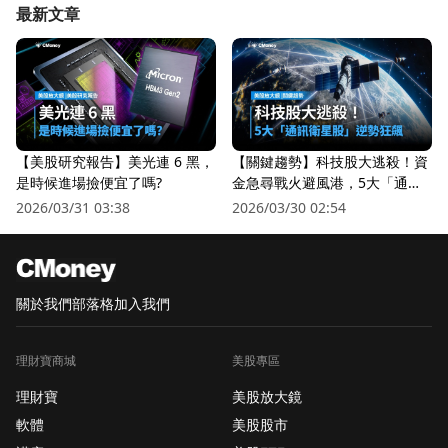
最新文章
【美股研究報告】美光連 6 黑，
【關鍵趨勢】科技股大逃殺！資
是時候進場撿便宜了嗎?
金急尋戰火避風港，5大「通訊
衛星股」逆勢狂飆
2026/03/31 03:38
2026/03/30 02:54
關於我們
部落格
加入我們
理財寶商城
美股專區
理財寶
美股放大鏡
軟體
美股股市