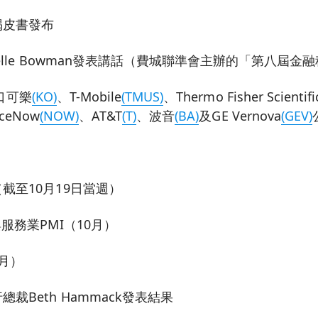
褐皮書發布
elle Bowman發表講話（費城聯準會主辦的「第八屆金
口可樂
(KO)
、T-Mobile
(TMUS)
、Thermo Fisher Scientifi
iceNow
(NOW)
、AT&T
(T)
、波音
(BA)
及GE Vernova
(GEV)
截至10月19日當週）
服務業PMI（10月）
月）
裁Beth Hammack發表結果