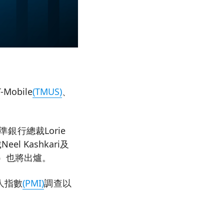
-Mobile
(TMUS)
、
銀行總裁Lorie
l Kashkari及
ok）也將出爐。
人指數
(PMI)
調查以