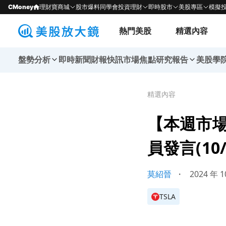
CMoney
理財寶商城
股市爆料同學會
投資理財
即時股市
美股專區
模擬
熱門美股
精選內容
盤勢分析
即時新聞
財報快訊
市場焦點
研究報告
美股學
精選內容
【本週市
員發言(10/2
莫紹晉
・
2024 年 1
TSLA