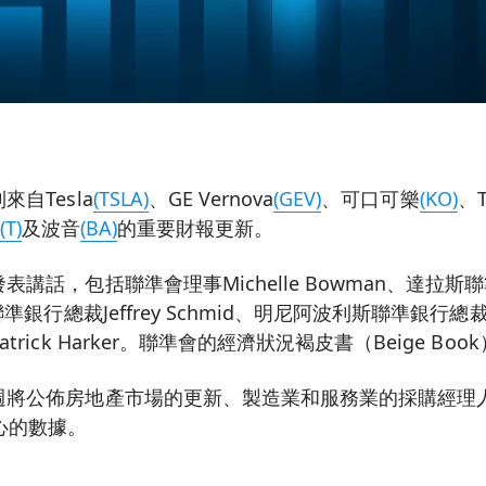
自Tesla
(TSLA)
、GE Vernova
(GEV)
、可口可樂
(KO)
、T
(T)
及波音
(BA)
的重要財報更新。
講話，包括聯準會理事Michelle Bowman、達拉斯聯準
準銀行總裁Jeffrey Schmid、明尼阿波利斯聯準銀行總裁Nee
rick Harker。聯準會的經濟狀況褐皮書（Beige Bo
週將公佈房地產市場的更新、製造業和服務業的採購經理
心的數據。