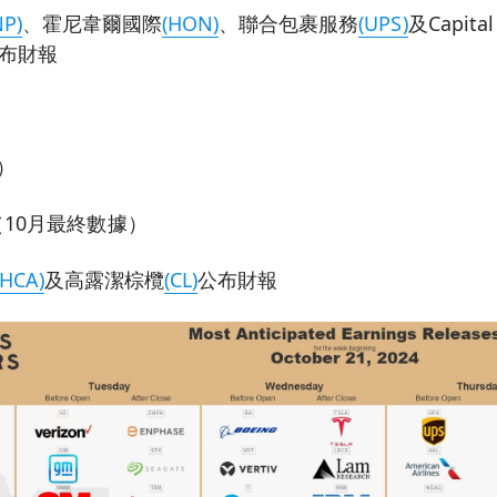
NP)
、霍尼韋爾國際
(HON)
、聯合包裹服務
(UPS)
及Capital
布財報
）
10月最終數據）
(HCA)
及高露潔棕欖
(CL)
公布財報