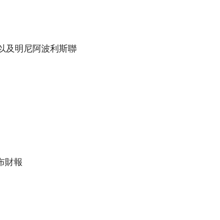
mid以及明尼阿波利斯聯
布財報