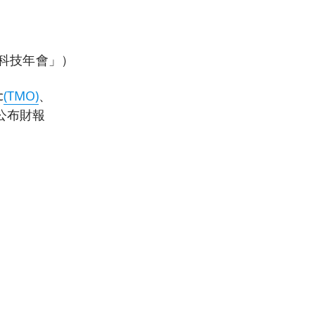
融科技年會」）
c
(TMO)
、
公布財報