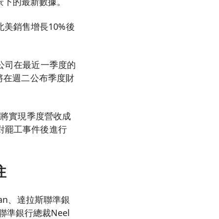
景下的最新數據。
美銷售增長10%後
該公司在最近一季度的
則將在週二公布季度財
造商將實現季度營收成
應對罷工事件後進行
注
man、達拉斯聯準銀
斯聯準銀行總裁Neel