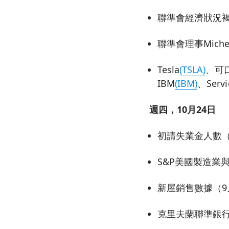
聯準會經濟狀況
聯準會理事Mich
Tesla
(TSLA)
、可
IBM
(IBM)
、Serv
週四，10月24日
初請失業金人數（
S&P美國製造業與
新屋銷售數據（9
克里夫蘭聯準銀行總