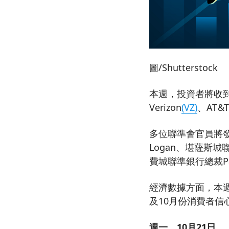
圖/Shutterstock
本週，投資者將收到來
Verizon
(VZ)
、AT&T
多位聯準會官員將發表
Logan、堪薩斯城聯
費城聯準銀行總裁Pat
經濟數據方面，本
及10月份消費者信
週一，10月21日