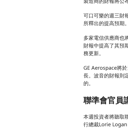
製造商的財報將公
可口可樂的週三財
所釋出的提高預期
多家電信供應商也將
財報中提高了其預期
務更新。
GE Aerosp
長。波音的財報則定
的。
聯準會官員
本週投資者將聽取聯準
行總裁Lorie Lo