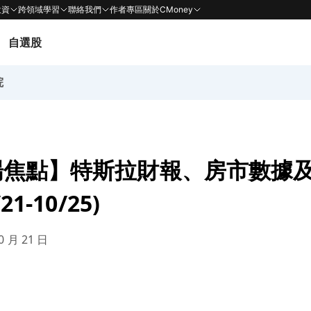
投資
跨領域學習
聯絡我們
作者專區
關於CMoney
自選股
院
場焦點】特斯拉財報、房市數據
1-10/25)
0 月 21 日