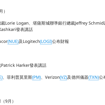
月）
orie Logan、堪薩斯城聯準銀行總裁Jeffrey Sch
ashkari發表講話
cor
(NUE)
及Logitech
(LOGI)
公布財報
trick Harker發表講話
E)
、菲利普莫里斯
(PM)
、Verizon
(VZ)
及德州儀器
(TXN)
公
（9月）