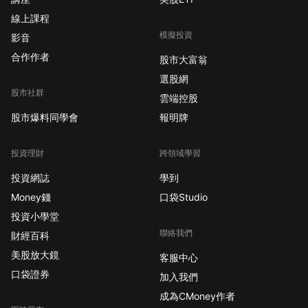
線上課程
模擬投資
影音
合作作者
股市大富翁
選股網
股市社群
雲端控股
股市爆料同學會
報明牌
投資理財
跨領域學習
投資網誌
學到
Money錢
口袋Studio
投資小學堂
聯絡我們
財經百科
美股放大鏡
客服中心
口袋證券
加入我們
成為CMoney作者