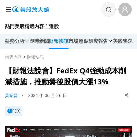
熱門美股
精選內容
自選股
盤勢分析
即時新聞
財報快訊
市場焦點
研究報告
美股學院
精選內容
財報快訊
【財報法說會】FedEx Q4強勁成本削
減措施，推動盤後股價大漲13%
莫紹晉
・
2024 年 06 月 26 日
FDX
F