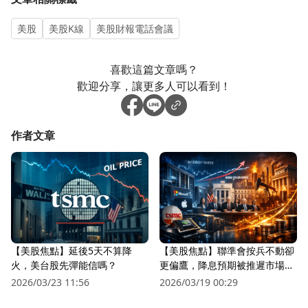
美股
美股K線
美股財報電話會議
喜歡這篇文章嗎？
歡迎分享，讓更多人可以看到！
作者文章
【美股焦點】延後5天不算降
【美股焦點】聯準會按兵不動卻
火，美台股先彈能信嗎？
更偏鷹，降息預期被推遲市場越
來越怕？
2026/03/23 11:56
2026/03/19 00:29