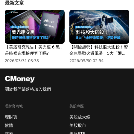
最新文章
【美股研究報告】美光連 6 黑，
【關鍵趨勢】科技股大逃殺！資
是時候進場撿便宜了嗎?
金急尋戰火避風港，5大「通訊
衛星股」逆勢狂飆
2026/03/31 03:38
2026/03/30 02:54
關於我們
部落格
加入我們
理財寶商城
美股專區
理財寶
美股放大鏡
軟體
美股股市
講座
美股ETF