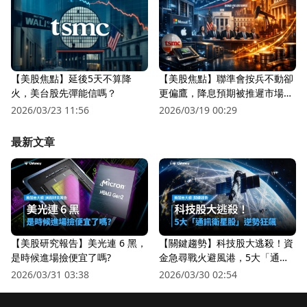
【美股焦點】延後5天不算降
【美股焦點】聯準會按兵不動卻
火，美台股先彈能信嗎？
更偏鷹，降息預期被推遲市場越
來越怕？
2026/03/23 11:56
2026/03/19 00:29
最新文章
【美股研究報告】美光連 6 黑，
【關鍵趨勢】科技股大逃殺！資
是時候進場撿便宜了嗎?
金急尋戰火避風港，5大「通訊
衛星股」逆勢狂飆
2026/03/31 03:38
2026/03/30 02:54