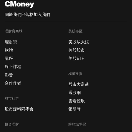
關於我們
部落格
加入我們
理財寶商城
美股專區
理財寶
美股放大鏡
軟體
美股股市
講座
美股ETF
線上課程
模擬投資
影音
合作作者
股市大富翁
選股網
股市社群
雲端控股
股市爆料同學會
報明牌
投資理財
跨領域學習