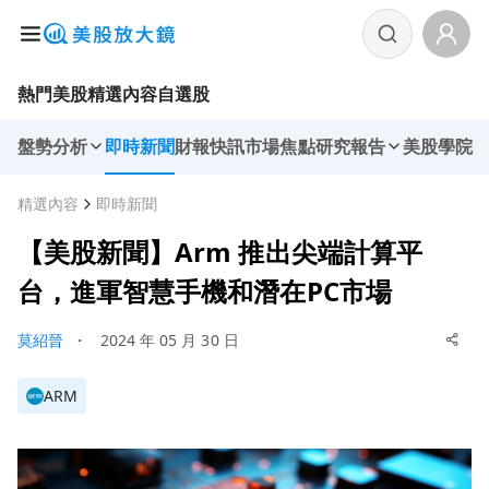
熱門美股
精選內容
自選股
盤勢分析
即時新聞
財報快訊
市場焦點
研究報告
美股學院
精選內容
即時新聞
【美股新聞】Arm 推出尖端計算平
台，進軍智慧手機和潛在PC市場
莫紹晉
・
2024 年 05 月 30 日
ARM