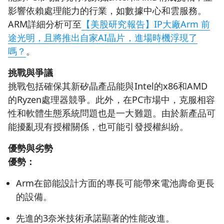
影響依賴處理能力的行業，如數據中心和雲服務。
ARM詳細分析可至
【美股研究報告】IP大廠Arm 前
途光明，且將推出自家AI晶片，進場時機浮現了
嗎？
。
挑戰與爭議
挑戰包括確保其新矽晶產品能與Intel的x86和AMD
的Ryzen處理器競爭。此外，在PC市場中，克服相容
性和軟體生態系統問題也是一大難題。由於新產品可
能擾亂現有授權關係，也可能引發授權糾紛。
優勢與劣勢
優勢：
Arm在節能設計方面的專長可能帶來電池壽命更長
的設備。
先進的3奈米技術承諾顯著的性能改進。