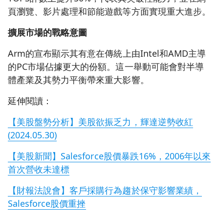
頁瀏覽、影片處理和節能遊戲等方面實現重大進步。
擴展市場的戰略意圖
Arm的宣布顯示其有意在傳統上由Intel和AMD主導
的PC市場佔據更大的份額。這一舉動可能會對半導
體產業及其勢力平衡帶來重大影響。
延伸閱讀：
【美股盤勢分析】美股欲振乏力，輝達逆勢收紅
(2024.05.30)
【美股新聞】Salesforce股價暴跌16%，2006年以來
首次營收未達標
【財報法說會】客戶採購行為趨於保守影響業績，
Salesforce股價重挫