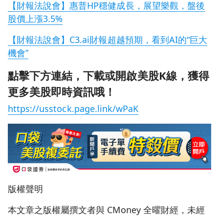
【財報法說會】惠普HP穩健成長，展望樂觀，盤後
股價上漲3.5%
【財報法說會】C3.ai財報超越預期，看到AI的“巨大
機會”
點擊下方連結，下載或開啟美股K線，獲得
更多美股即時資訊哦！
https://usstock.page.link/wPaK
版權聲明
本文章之版權屬撰文者與 CMoney 全曜財經，未經