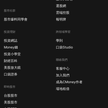
選股網
股市社群
雲端控股
股市爆料同學會
報明牌
投資理財
跨領域學習
投資網誌
學到
Money錢
口袋Studio
投資小學堂
聯絡我們
財經百科
美股放大鏡
客服中心
口袋證券
加入我們
成為CMoney作者
即時股市
場地租借
台股股市
美股股市