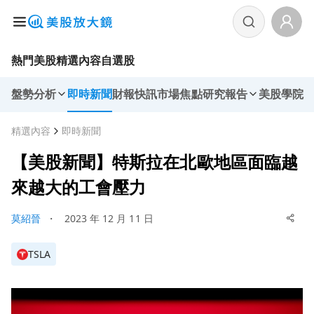
熱門美股
精選內容
自選股
盤勢分析
即時新聞
財報快訊
市場焦點
研究報告
美股學院
精選內容
即時新聞
【美股新聞】特斯拉在北歐地區面臨越
來越大的工會壓力
莫紹晉
・
2023 年 12 月 11 日
TSLA