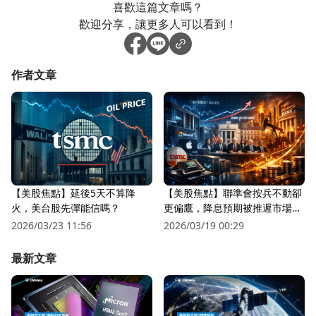
喜歡這篇文章嗎？
歡迎分享，讓更多人可以看到！
作者文章
【美股焦點】延後5天不算降
【美股焦點】聯準會按兵不動卻
火，美台股先彈能信嗎？
更偏鷹，降息預期被推遲市場越
來越怕？
2026/03/23 11:56
2026/03/19 00:29
最新文章