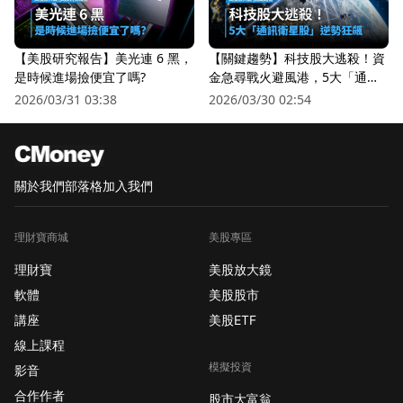
【美股研究報告】美光連 6 黑，
【關鍵趨勢】科技股大逃殺！資
是時候進場撿便宜了嗎?
金急尋戰火避風港，5大「通訊
衛星股」逆勢狂飆
2026/03/31 03:38
2026/03/30 02:54
關於我們
部落格
加入我們
理財寶商城
美股專區
理財寶
美股放大鏡
軟體
美股股市
講座
美股ETF
線上課程
模擬投資
影音
合作作者
股市大富翁