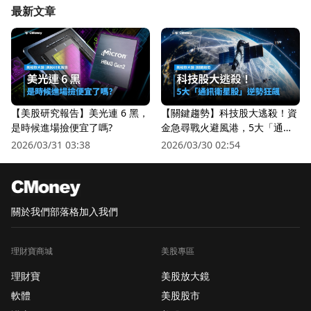
最新文章
【美股研究報告】美光連 6 黑，
【關鍵趨勢】科技股大逃殺！資
是時候進場撿便宜了嗎?
金急尋戰火避風港，5大「通訊
衛星股」逆勢狂飆
2026/03/31 03:38
2026/03/30 02:54
關於我們
部落格
加入我們
理財寶商城
美股專區
理財寶
美股放大鏡
軟體
美股股市