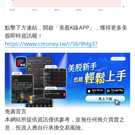
點擊下方連結，開啟「美股K線APP」，獲得更多美
股即時資訊喔！
https://www.cmoney.tw/r/56/9hlg37
免責宣言
本網站所提供資訊僅供參考，並無任何推介買賣之
意，投資人應自行承擔交易風險。