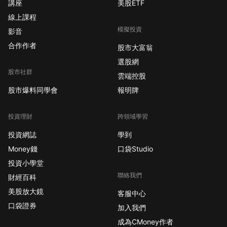
講座
美股ETF
線上課程
模擬投資
影音
合作作者
股市大富翁
選股網
股市社群
雲端控股
股市爆料同學會
報明牌
投資理財
跨領域學習
投資網誌
學到
Money錢
口袋Studio
投資小學堂
聯絡我們
財經百科
美股放大鏡
客服中心
口袋證券
加入我們
成為CMoney作者