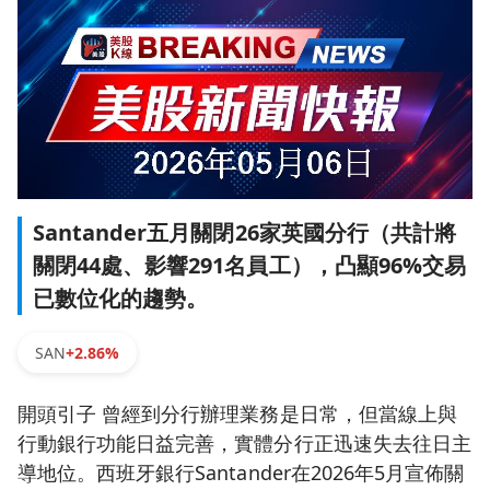
Santander五月關閉26家英國分行（共計將
關閉44處、影響291名員工），凸顯96%交易
已數位化的趨勢。
SAN
+2.86%
開頭引子 曾經到分行辦理業務是日常，但當線上與
行動銀行功能日益完善，實體分行正迅速失去往日主
導地位。西班牙銀行Santander在2026年5月宣佈關