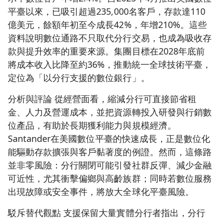
平臺以來，已吸引超過235,000名客戶，存款達110
億美元，餘額年初至今成長42%，年增210%。這些
資料說明數位通路不只取代分行交易，也成為吸收存
款與提升效率的重要來源。集團目標在2028年底前
將成本收入比降至約36%，推動統一全球技術平臺，
定位為「以分行支援的數位銀行」。
分析與評論 從經營面看，縮減分行可直接節省租
金、人力及營運成本，並把資源轉投入研發與行銷數
位產品，有助於長期獲利能力與規模經濟。
Santander在美國數位平臺的快速成長，正是數位化
能驅動存款擴張與客戶黏著度的例證。然而，這條路
並非零風險：分行關閉可能引發社群反彈、減少金融
可近性，尤其衝擊偏鄉與高齡族群；同時若數位服務
出現故障或安全事件，將放大全球化平臺風險。
駁斥替代觀點 支援保留大量實體分行者指出，分行