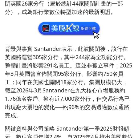
閉英國26家分行（屬於總計44家關閉計畫的一部
分），成為銀行業數位轉型加速的最新明證。
背景與事實 Santander表示，此波關閉後，該行在
英國將運營305家分行，其中244家為全功能分行。
整體計畫將影響291名員工。這並非孤立事件：2025
年3月英國曾宣佈關閉95家分行、影響約750名員
工；同年在美國也關閉18家分行。集團規模仍大，
截至2026年3月Santander在九大核心市場服務約
1.76億名客戶、擁有近7,000家分行，但交易行為已
出現翻天覆地的變化──約96%的交易透過數位通路
完成。
關鍵資料與公司策略 Santander第一季2026財報顯
示，數位客戶年增2.4%。自2025年4月推出美國數位