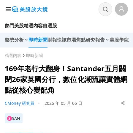
熱門美股
精選內容
自選股
盤勢分析
即時新聞
財報快訊
市場焦點
研究報告
美股學院
精選內容
即時新聞
169年老行大翻身！Santander五月關
閉26家英國分行，數位化潮流讓實體網
點從核心變配角
CMoney 研究員
・
2026 年 05 月 06 日
SAN
S