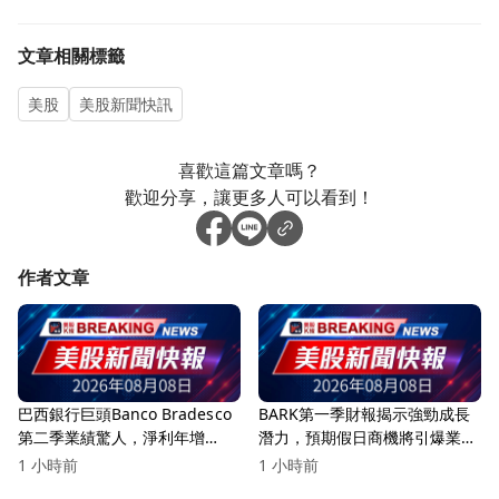
文章相關標籤
美股
美股新聞快訊
喜歡這篇文章嗎？
歡迎分享，讓更多人可以看到！
作者文章
巴西銀行巨頭Banco Bradesco
BARK第一季財報揭示強勁成長
第二季業績驚人，淨利年增
潛力，預期假日商機將引爆業
16.2%！
績！
1 小時前
1 小時前