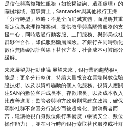
是信任與高複雜性服務（如按揭諮詢、遺產處理）的
關鍵場域。但事實上，Santander與其他銀行正採
「分行轉型」策略：不是全面消滅實體，而是將其重
新定位為處理複雜案例、提供教學與高關懷服務的支
援中心，同時透過行動客服、上門服務、與郵局或社
群夥伴合作，降低服務斷層風險。若銀行在同時強化
數位無障礙設計與線下替代方案，社會成本可被部分
緩解。
未來展望與行動建議 展望未來，銀行業的趨勢很可
能是：更多分行整併、持續大量投資在雲端與數位驗
證技術、以及以資料驅動的個人化服務。投資人應關
注SAN的數位客戶成長率、存款增長、以及成本收入
比改善進度；監管者與地方政府則需建立政策，確保
弱勢社群不會因分行減少而被邊緣化。對消費者而
言，建議檢視自身數位銀行準備度（帳號安全、數位
操作能力），並在可行時向銀行索取替代服務或社群