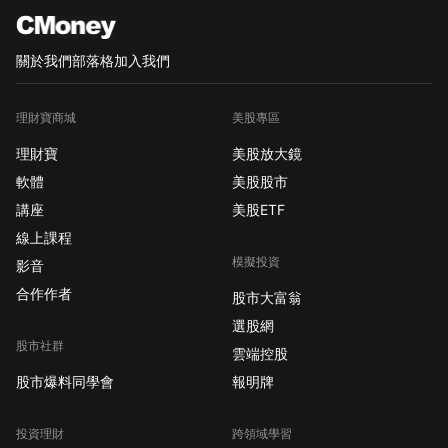
關於我們
部落格
加入我們
理財寶商城
美股專區
理財寶
美股放大鏡
軟體
美股股市
講座
美股ETF
線上課程
模擬投資
影音
合作作者
股市大富翁
選股網
股市社群
雲端控股
股市爆料同學會
報明牌
投資理財
跨領域學習