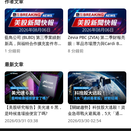
作者文章
藍鳥公司 (BLBD) 第三季業績創
Zevia PBC (ZVIA) 第二季財報亮
新高，與福特合作擴充套件市場
眼：單品市場潛力與Cardi B合
潛力！
作引爆銷售！
1 分鐘前
8 分鐘前
最新文章
【美股研究報告】美光連 6 黑，
【關鍵趨勢】科技股大逃殺！資
是時候進場撿便宜了嗎?
金急尋戰火避風港，5大「通訊
衛星股」逆勢狂飆
2026/03/31 03:38
2026/03/30 02:54