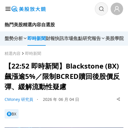
熱門美股
精選內容
自選股
盤勢分析
即時新聞
財報快訊
市場焦點
研究報告
美股學院
精選內容
即時新聞
【22:52 即時新聞】Blackstone (BX)
飆漲逾5%／限制BCRED贖回後股價反
彈、緩解流動性疑慮
CMoney 研究員
・
2026 年 06 月 04 日
BX
B