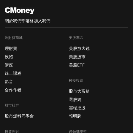
關於我們
部落格
加入我們
理財寶商城
美股專區
理財寶
美股放大鏡
軟體
美股股市
講座
美股ETF
線上課程
模擬投資
影音
合作作者
股市大富翁
選股網
股市社群
雲端控股
股市爆料同學會
報明牌
投資理財
跨領域學習