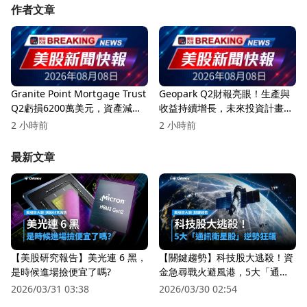
作者文章
Granite Point Mortgage Trust
Geopark Q2財報亮眼！生產與
Q2虧損6200萬美元，資產減值
收益持續增長，未來投資計畫引
與信用損失成主要因素！
發關注
2 小時前
2 小時前
最新文章
【美股研究報告】美光連 6 黑，
【關鍵趨勢】科技股大逃殺！資
是時候進場撿便宜了嗎?
金急尋戰火避風港，5大「通訊
衛星股」逆勢狂飆
2026/03/31 03:38
2026/03/30 02:54