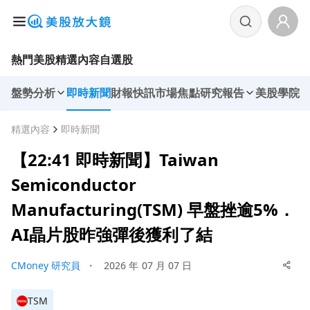
熱門美股
精選內容
自選股
盤勢分析
即時新聞
財報快訊
市場焦點
研究報告
美股學院
精選內容
即時新聞
【22:41 即時新聞】Taiwan
Semiconductor
Manufacturing(TSM) 早盤挫逾5%．
AI晶片股昨強彈後獲利了結
CMoney 研究員
・
2026 年 07 月 07 日
TSM