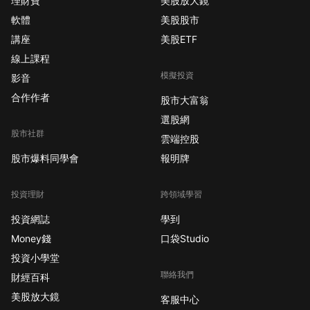
理財寶
美股放大鏡
軟體
美股股市
講座
美股ETF
線上課程
模擬投資
影音
合作作者
股市大富翁
選股網
股市社群
雲端控股
股市爆料同學會
報明牌
投資理財
跨領域學習
投資網誌
學到
Money錢
口袋Studio
投資小學堂
聯絡我們
財經百科
美股放大鏡
客服中心