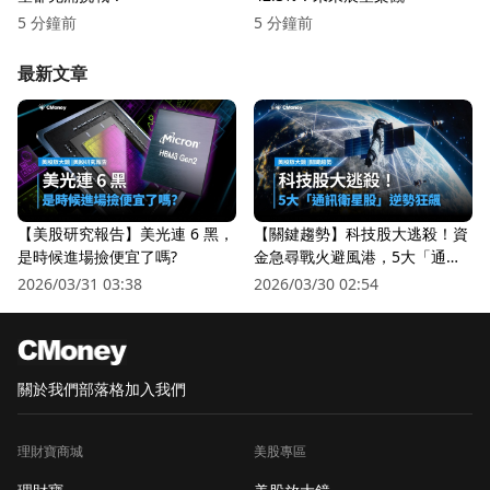
5 分鐘前
5 分鐘前
最新文章
【美股研究報告】美光連 6 黑，
【關鍵趨勢】科技股大逃殺！資
是時候進場撿便宜了嗎?
金急尋戰火避風港，5大「通訊
衛星股」逆勢狂飆
2026/03/31 03:38
2026/03/30 02:54
關於我們
部落格
加入我們
理財寶商城
美股專區