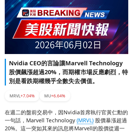
Nvidia CEO的言論讓Marvell Technology
股價飆漲超過20%，而期權市場反應劇烈，特
別是看跌期權幾乎全數失去價值。
MRVL
+7.04%
MU
+6.64%
在週二的盤前交易中，因Nvidia首席執行官黃仁勳的
一句話，Marvell Technology
(MRVL)
股價暴漲超過
20%。這一突如其來的訊息將Marvell的股價從週一