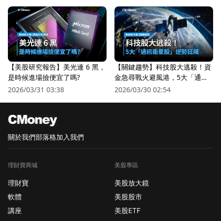
【美股研究報告】美光連 6 黑，
【關鍵趨勢】科技股大逃殺！資
是時候進場撿便宜了嗎?
金急尋戰火避風港，5大「通訊
衛星股」逆勢狂飆
2026/03/31 03:38
2026/03/30 02:54
關於我們
部落格
加入我們
理財寶商城
美股專區
理財寶
美股放大鏡
軟體
美股股市
講座
美股ETF