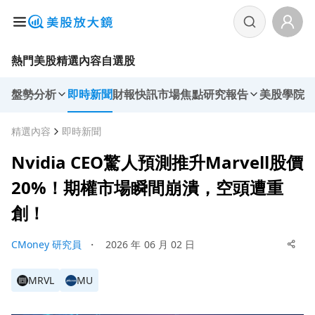
熱門美股
精選內容
自選股
盤勢分析
即時新聞
財報快訊
市場焦點
研究報告
美股學院
精選內容
即時新聞
Nvidia CEO驚人預測推升Marvell股價
20%！期權市場瞬間崩潰，空頭遭重
創！
CMoney 研究員
・
2026 年 06 月 02 日
MRVL
MU