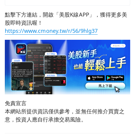
點擊下方連結，開啟「美股K線APP」，獲得更多美
股即時資訊喔！
https://www.cmoney.tw/r/56/9hlg37
免責宣言
本網站所提供資訊僅供參考，並無任何推介買賣之
意，投資人應自行承擔交易風險。