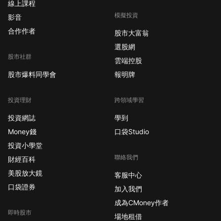
線上課程
模擬投資
影音
合作作者
股市大富翁
選股網
股市社群
雲端控股
股市爆料同學會
報明牌
投資理財
跨領域學習
投資網誌
學到
Money錢
口袋Studio
投資小學堂
聯絡我們
財經百科
美股放大鏡
客服中心
口袋證券
加入我們
成為CMoney作者
即時股市
場地租借