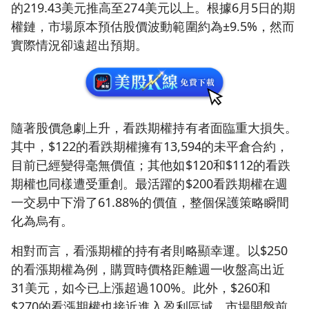
的219.43美元推高至274美元以上。根據6月5日的期
權鏈，市場原本預估股價波動範圍約為±9.5%，然而
實際情況卻遠超出預期。
隨著股價急劇上升，看跌期權持有者面臨重大損失。
其中，$122的看跌期權擁有13,594的未平倉合約，
目前已經變得毫無價值；其他如$120和$112的看跌
期權也同樣遭受重創。最活躍的$200看跌期權在週
一交易中下滑了61.88%的價值，整個保護策略瞬間
化為烏有。
相對而言，看漲期權的持有者則略顯幸運。以$250
的看漲期權為例，購買時價格距離週一收盤高出近
31美元，如今已上漲超過100%。此外，$260和
$270的看漲期權也接近進入盈利區域，市場開盤前