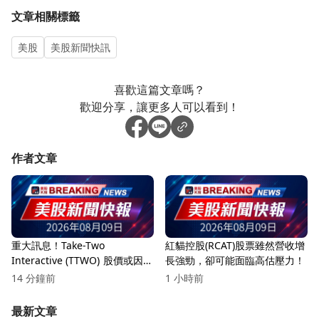
文章相關標籤
美股
美股新聞快訊
喜歡這篇文章嗎？
歡迎分享，讓更多人可以看到！
作者文章
重大訊息！Take-Two
紅貓控股(RCAT)股票雖然營收增
Interactive (TTWO) 股價或因
長強勁，卻可能面臨高估壓力！
GTA VI發布確認而過度膨脹
14 分鐘前
1 小時前
9%！
最新文章