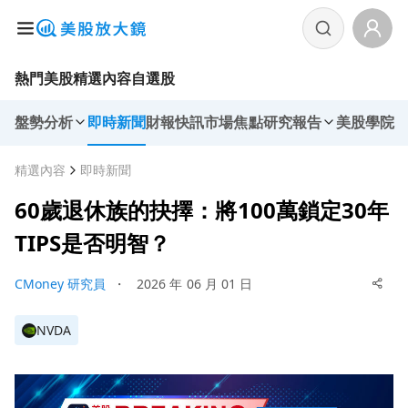
熱門美股
精選內容
自選股
盤勢分析
即時新聞
財報快訊
市場焦點
研究報告
美股學院
精選內容
即時新聞
60歲退休族的抉擇：將100萬鎖定30年
TIPS是否明智？
CMoney 研究員
・
2026 年 06 月 01 日
NVDA