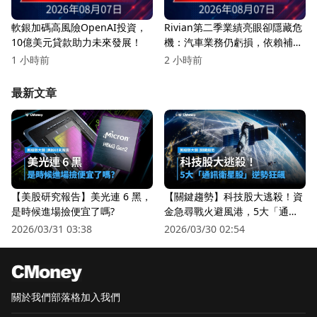
軟銀加碼高風險OpenAI投資，
Rivian第二季業績亮眼卻隱藏危
10億美元貸款助力未來發展！
機：汽車業務仍虧損，依賴補貼
與合作
1 小時前
2 小時前
最新文章
【美股研究報告】美光連 6 黑，
【關鍵趨勢】科技股大逃殺！資
是時候進場撿便宜了嗎?
金急尋戰火避風港，5大「通訊
衛星股」逆勢狂飆
2026/03/31 03:38
2026/03/30 02:54
關於我們
部落格
加入我們