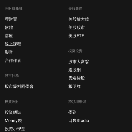
理財寶商城
美股專區
理財寶
美股放大鏡
軟體
美股股市
講座
美股ETF
線上課程
模擬投資
影音
合作作者
股市大富翁
選股網
股市社群
雲端控股
股市爆料同學會
報明牌
投資理財
跨領域學習
投資網誌
學到
Money錢
口袋Studio
投資小學堂