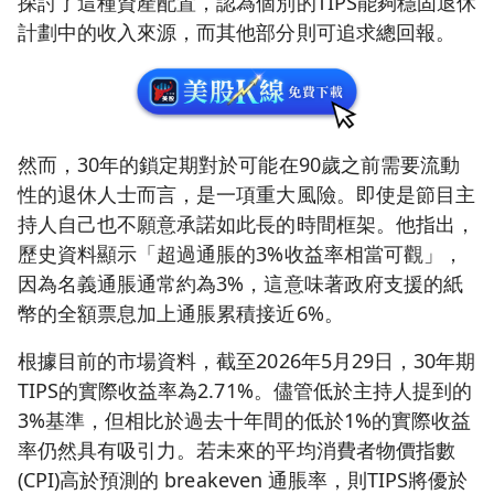
探討了這種資產配置，認為個別的TIPS能夠穩固退休
計劃中的收入來源，而其他部分則可追求總回報。
然而，30年的鎖定期對於可能在90歲之前需要流動
性的退休人士而言，是一項重大風險。即使是節目主
持人自己也不願意承諾如此長的時間框架。他指出，
歷史資料顯示「超過通脹的3%收益率相當可觀」，
因為名義通脹通常約為3%，這意味著政府支援的紙
幣的全額票息加上通脹累積接近6%。
根據目前的市場資料，截至2026年5月29日，30年期
TIPS的實際收益率為2.71%。儘管低於主持人提到的
3%基準，但相比於過去十年間的低於1%的實際收益
率仍然具有吸引力。若未來的平均消費者物價指數
(CPI)高於預測的 breakeven 通脹率，則TIPS將優於