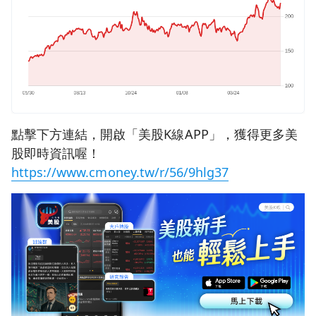
點擊下方連結，開啟「美股K線APP」，獲得更多美
股即時資訊喔！
https://www.cmoney.tw/r/56/9hlg37