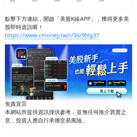
點擊下方連結，開啟「美股K線APP」，獲得更多美
股即時資訊喔！
https://www.cmoney.tw/r/56/9hlg37
免責宣言
本網站所提供資訊僅供參考，並無任何推介買賣之
意，投資人應自行承擔交易風險。