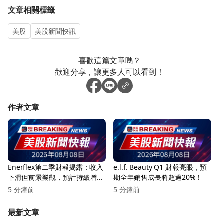
文章相關標籤
美股
美股新聞快訊
喜歡這篇文章嗎？
歡迎分享，讓更多人可以看到！
作者文章
Enerflex第二季財報揭露：收入
e.l.f. Beauty Q1 財報亮眼，預
下滑但前景樂觀，預計持續增
期全年銷售成長將超過20%！
長！
5 分鐘前
5 分鐘前
最新文章