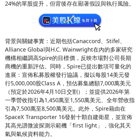
24%的單股提升，但背後存在顯著假設與執行風險。
背景與關鍵事實：近期包括Canaccord、Stifel、
Alliance Global與H.C. Wainwright在內的多家研究
機構相繼調高Spire的目標價，反映市場對公司長期
商機的重新評估。同時，Spire已提出數項可量化的
進展：宣佈私募股權發行協議，擬以每股14美元發
行5,000,000股Class A，預估募集總額7,000萬美元
（預定於2026年4月10日交割）；並提供2026年第
一季營收指引為1,450萬至1,550萬美元、全年營收指
引為7,500萬至8,500萬美元。此外，Spire藉由在
SpaceX Transporter 16發射十顆自建衛星，並宣佈
其高光譜微波探測示範機「first light」，強化其天
氣與氣候資料能力。