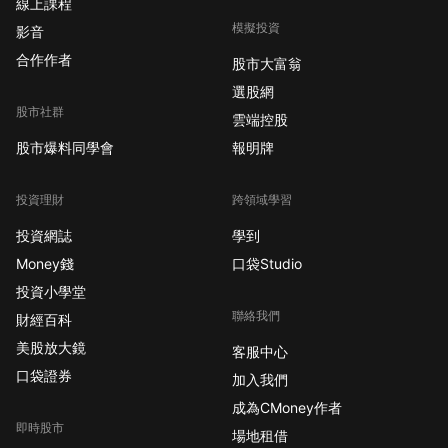
線上課程
模擬投資
影音
合作作者
股市大富翁
選股網
股市社群
雲端控股
股市爆料同學會
報明牌
投資理財
跨領域學習
投資網誌
學到
Money錢
口袋Studio
投資小學堂
聯絡我們
財經百科
美股放大鏡
客服中心
口袋證券
加入我們
成為CMoney作者
即時股市
場地租借