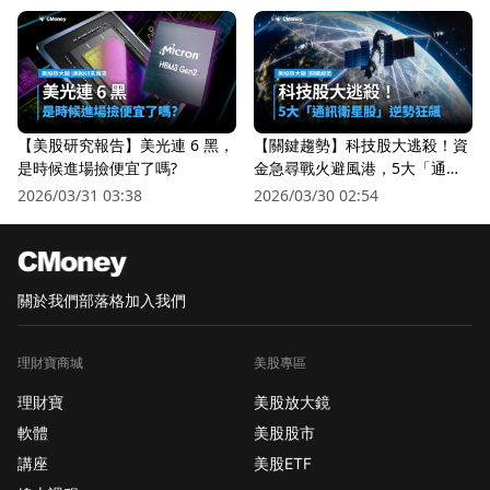
【美股研究報告】美光連 6 黑，
【關鍵趨勢】科技股大逃殺！資
是時候進場撿便宜了嗎?
金急尋戰火避風港，5大「通訊
衛星股」逆勢狂飆
2026/03/31 03:38
2026/03/30 02:54
關於我們
部落格
加入我們
理財寶商城
美股專區
理財寶
美股放大鏡
軟體
美股股市
講座
美股ETF