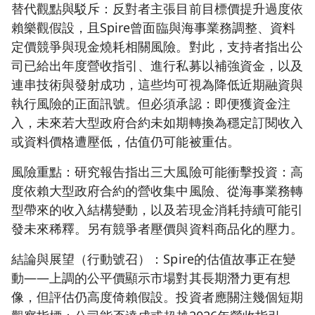
替代觀點與駁斥：反對者主張目前目標價提升過度依
賴樂觀假設，且Spire曾面臨與海事業務調整、資料
定價競爭與現金燒耗相關風險。對此，支持者指出公
司已給出年度營收指引、進行私募以補強資金，以及
連串技術與發射成功，這些均可視為降低近期融資與
執行風險的正面訊號。但必須承認：即便獲資金注
入，未來若大型政府合約未如期轉換為穩定訂閱收入
或資料價格遭壓低，估值仍可能被重估。
風險重點：研究報告指出三大風險可能衝擊投資：高
度依賴大型政府合約的營收集中風險、從海事業務轉
型帶來的收入結構變動，以及若現金消耗持續可能引
發未來稀釋。另有競爭者壓價與資料商品化的壓力。
結論與展望（行動號召）：Spire的估值故事正在變
動——上調的公平價顯示市場對其長期潛力更有想
像，但評估仍高度倚賴假設。投資者應關注幾個短期