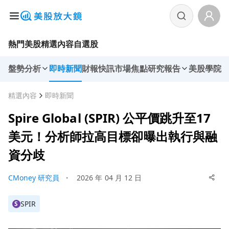
熱門美股
精選內容
自選股
盤勢分析
即時新聞
財報快訊
市場焦點
研究報告
美股學院
精選內容
即時新聞
Spire Global (SPIR) 公平價跳升至17
美元！分析師拉高目標卻曝出執行與融
資分歧
CMoney 研究員
・
2026 年 04 月 12 日
SPIR
S