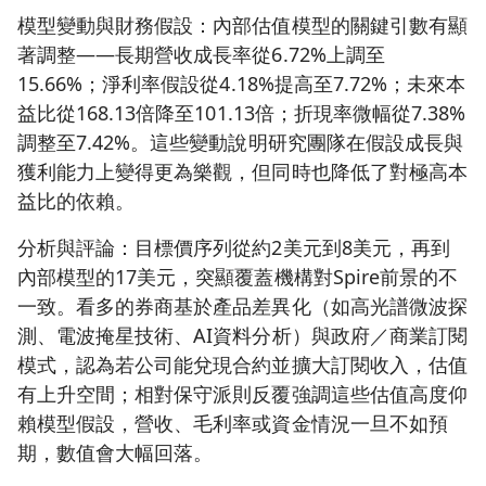
模型變動與財務假設：內部估值模型的關鍵引數有顯
著調整——長期營收成長率從6.72%上調至
15.66%；淨利率假設從4.18%提高至7.72%；未來本
益比從168.13倍降至101.13倍；折現率微幅從7.38%
調整至7.42%。這些變動說明研究團隊在假設成長與
獲利能力上變得更為樂觀，但同時也降低了對極高本
益比的依賴。
分析與評論：目標價序列從約2美元到8美元，再到
內部模型的17美元，突顯覆蓋機構對Spire前景的不
一致。看多的券商基於產品差異化（如高光譜微波探
測、電波掩星技術、AI資料分析）與政府／商業訂閱
模式，認為若公司能兌現合約並擴大訂閱收入，估值
有上升空間；相對保守派則反覆強調這些估值高度仰
賴模型假設，營收、毛利率或資金情況一旦不如預
期，數值會大幅回落。