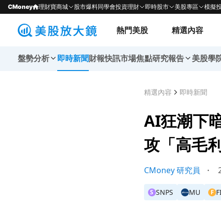
CMoney
理財寶商城
股市爆料同學會
投資理財
即時股市
美股專區
模擬
熱門美股
精選內容
盤勢分析
即時新聞
財報快訊
市場焦點
研究報告
美股學
精選內容
即時新聞
AI狂潮下
攻「高毛
CMoney 研究員
・
2
SNPS
MU
F
S
F