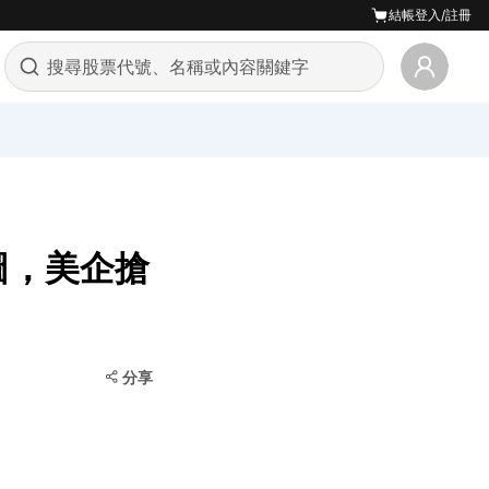
結帳
登入/註冊
圖，美企搶
分享