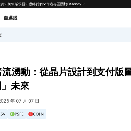
投資
跨領域學習
聯絡我們
作者專區
關於CMoney
自選股
院
暗流湧動：從晶片設計到支付版
利」未來
026 年 07 月 07 日
ISV
PSFE
COIN
P
C