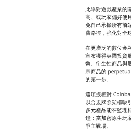
此舉對遊戲產業的
高、或玩家偏好使用
免自己承擔所有前端
費路徑，強化對全
在更廣泛的數位金融領
宣布獲得英國投資
幣、衍生性商品與股
宗商品的 perpet
的第一步。
這項授權對 Coinba
以合規牌照架構吸
多元產品能在監理
鐘：當加密原生玩
爭主戰場。