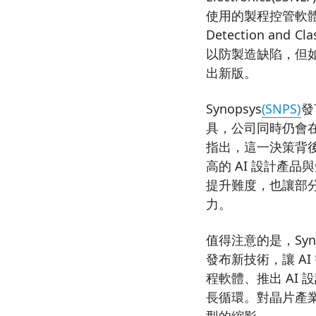
使用的製程控管軟體產品線
Detection an
以防製造缺陷，但如
出新版。
Synopsys
(SNPS)
發
具，公司同時仍會
指出，這一決策背
高的 AI 設計產
提升難度，也讓部分客戶
力。
值得注意的是，Syno
發布新技術，讓 A
程軟體、推出 AI
長循環。對晶片產
型的縮影。