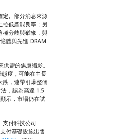
確定。部分消息來源
上拉低產能良率；另
這種分歧與猶豫，與
憶體與先進 DRAM
來供需的焦慮縮影。
上的積極態度，可能在中長
大跌，連帶引爆整個
法，認為高達 1.5
動顯示，市場仍在試
。支付科技公司
後端支付基礎設施出售