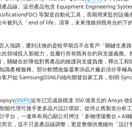
。這些產品包含 Equipment Engineering Syste
d Classification(FDC) 等製造自動化工具，長期用來
今被列入「end of life」清單，未來僅維持既有合約
言人強調，遭到汰換的是較早期且不在客戶「關鍵生產路
在此領域投入新能力，並履行所有既有合約與支援義務。
後，關鍵在於降低對舊產品的維護與支援負擔，釋出工程
品與知識產權服務。部分軟體改版還牽涉晶片廠必須分享極
如 Samsung(SSNLF)傾向開發自家工具，削弱 Syn
psys
(SNPS)
近年已完成規模達 350 億美元的 Ansys
I 智能代理可接手更多晶片設計環節。從停止舊製造分析
 設計平台，一連串布局凸顯公司押注「多物理場整合＋AI
業而言，這不只是產品線調整，更是整個供應鏈向「設計