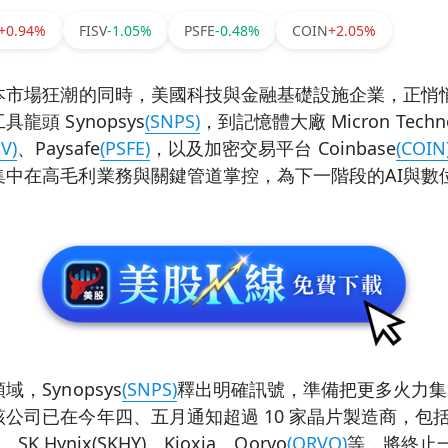
+0.94%
FISV
-1.05%
PSFE
-0.48%
COIN
+2.05%
資本市場狂潮的同時，美國科技與金融基礎設施企業，正悄
龍頭 Synopsys
(SNPS)
，到記憶體大廠 Micron Techno
SV)
、Paysafe
(PSFE)
，以及加密交易平台 Coinbase
(COIN
集中在高毛利業務與關鍵管道掌控，為下一階段的AI與數
，Synopsys
(SNPS)
釋出明確訊號，準備把更多火力集
公司已在今年四、五月通知超過 10 家晶片製造商，包括 S
F)、SK Hynix(SKHY)、Kioxia、Qorvo
(QRVO)
等，將終止