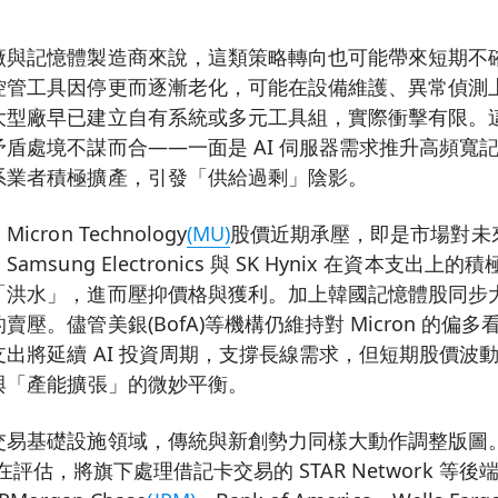
廠與記憶體製造商來說，這類策略轉向也可能帶來短期不
控管工具因停更而逐漸老化，可能在設備維護、異常偵測
大型廠早已建立自有系統或多元工具組，實際衝擊有限。
盾處境不謀而合——一面是 AI 伺服器需求推升高頻寬記
系業者積極擴產，引發「供給過剩」陰影。
ron Technology
(MU)
股價近期承壓，即是市場對未
msung Electronics 與 SK Hynix 在資本支出
「洪水」，進而壓抑價格與獲利。加上韓國記憶體股同步
壓。儘管美銀(BofA)等機構仍維持對 Micron 的偏多看
出將延續 AI 投資周期，支撐長線需求，但短期股價波
與「產能擴張」的微妙平衡。
交易基礎設施領域，傳統與新創勢力同樣大動作調整版圖
在評估，將旗下處理借記卡交易的 STAR Network 等