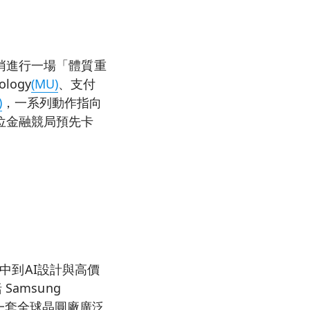
悄進行一場「體質重
logy
(MU)
、支付
)
，一系列動作指向
位金融競局預先卡
中到AI設計與高價
amsung
一套全球晶圓廠廣泛