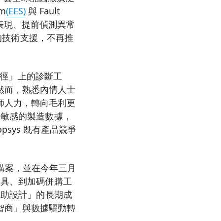
m
(EES)
與 Fault
監控設備表現、提前偵測異常
下的技術支援，不再推
徑」上的診斷工
然而，熟悉內情人士
師人力，轉向毛利更
為敏感的製造數據，
opsys 既有產品競爭
 收購案，並在今年三月
工具、到加碼併購工
輔助設計」的長期成
智商」與數據驅動轉