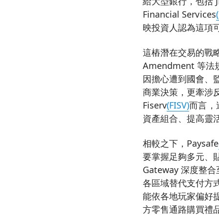
給大型銀行，包括 JPM
Financial Services
映投資人認為這項
這樁潛在交易的戰略
Amendment
因擔心遭到國會、
商業決策，更牽涉
Fiserv
(FISV)
而言，
資產組合、提高靈
相較之下，Paysafe
要掌握足夠多元、貼近
Gateway 深度
各區域替代支付方式
能依各地玩家偏好提
方零售通路購買禮品