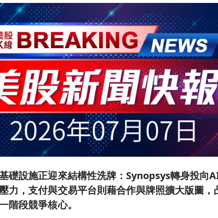
基礎設施正迎來結構性洗牌：Synopsys轉身投向
壓力，支付與交易平台則藉合作與牌照擴大版圖，
一階段競爭核心。