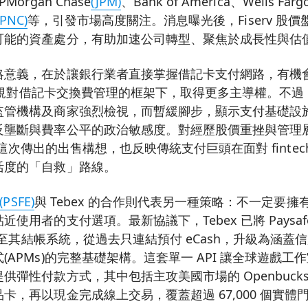
organ Chase
(JPM)
、Bank of America、Wells Farg
(PNC)
等，引發市場高度關注。消息曝光後，Fiserv 股價
可能的資產處分，有助加速公司轉型、聚焦於成長性與估
意義，在於讓銀行業者直接掌握借記卡支付網路，有機會在 
 等法規對借記卡交換費管理的框架下，取得更多主導權。不
監管機構及商家強烈檢視，而暫緩腳步，顯示支付基礎設
反壟斷與費率公平的政治敏感度。對經歷股價重挫與管理
這次傳出的出售構想，也反映傳統支付巨頭在面對 fintec
活度的「自救」路線。
(PSFE)
與 Tebex 的合作則代表另一種策略：不一定要
使用者的支付選項。最新協議下，Tebex 已將 Paysafe 
整合至其結帳系統，從過去只連結預付 eCash，升級為涵
(APMs)的完整基礎架構。這套單一 API 讓全球遊戲工
供彈性付款方式，其中包括主攻美國市場的 Openbuck
卡，再以現金完成線上交易，覆蓋超過 67,000 個實體