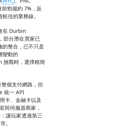
o
(WFC)
、PNC
盤前勁揚約 7%，反
值較佳的業務線。
Durbin
過，部分潛在買家已
施的整合，已不只是
層變動的
h 挑戰時，選擇精簡
擁有整個支付網路，但
統一 API
蓋信用卡、金融卡以及
作室與伺服器商家，
s：讓玩家透過第三
門市。