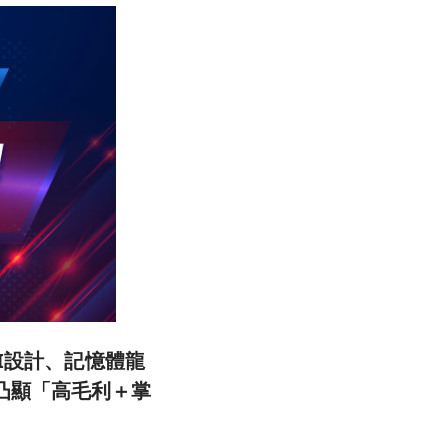
AI設計、記憶體龍
凸顯「高毛利＋掌