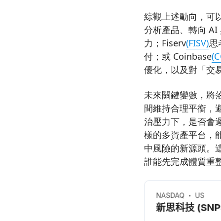
綜觀上述動向，可以看
分析產品、轉向 AI
力；Fiserv
(FISV)
思
付；或 Coinbase
(C
優化，以及對「交
未來關鍵變數，將落
間維持合理平衡，
治壓力下，是否會遲
樣的多資產平台，
中風險的新源頭。這
誰能先完成體質重