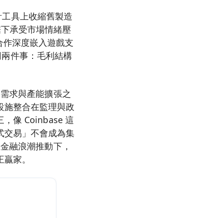
計工具上收縮舊製造
拉鋸下承受市場情緒壓
I 合作深度嵌入遊戲支
同兩件事：毛利結構
動需求與產能擴張之
設施整合在監理與政
Coinbase 這
式交易」不會成為集
位金融浪潮推動下，
正贏家。