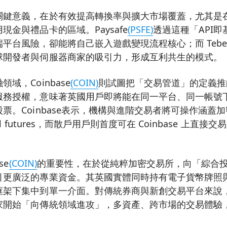
關鍵意義，在於有效提高轉換率與擴大市場覆蓋，尤其是
現金與禮品卡的區域。Paysafe
(PSFE)
透過這種「API
平台風險，卻能將自己嵌入遊戲變現流程核心；而 Tebe
球開發者與伺服器商家的吸引力，形成互利共生的模式。
域，Coinbase
(COIN)
則試圖把「交易管道」的定義推
服務授權，意味著英國用戶即將能在同一平台、同一帳號
票。Coinbase表示，機構與進階交易者將可操作涵蓋
ual futures，而散戶用戶則首度可在 Coinbase 上直
se
(COIN)
的重要性，在於從純粹加密交易所，向「綜合
引更廣泛的專業資金。其英國實體同時持有電子貨幣牌照
框架下集中到單一介面。對傳統券商與新創交易平台來說
家開始「向傳統領域進攻」，多資產、跨市場的交易體驗