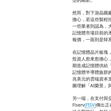
然而，對下游晶圓
擔心，若這些製程
一些業者則認為，
記憶體市場目前的矛
報價，一面則是韓
在記憶體晶片板塊，Mic
投資人愈來愈擔心，Sa
期造成記憶體供給
記憶體半導體族群的賣
兆美元的雲端資本支
圖理解「AI榮景」
另一端，在支付與
Fiserv
(FISV)
傳出正