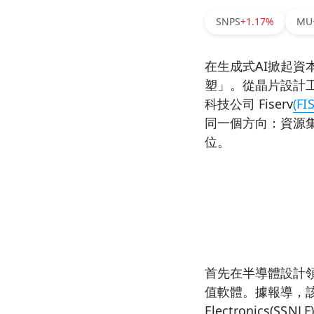
SNPS
+1.17%
MU
在生成式AI掀起
塑」。從晶片設計工具
科技公司 Fiserv
(FI
同一個方向：資源
位。
首先在半導體設計領域
值軟體。據報導，該
Electronics(SSNL