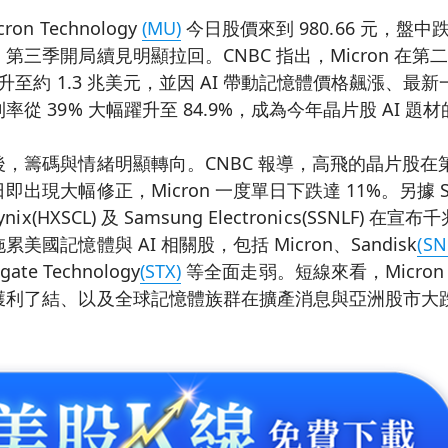
n Technology
(MU)
今日股價來到 980.66 元，盤中
第三季開局續見明顯拉回。CNBC 指出，Micron 在第
升至約 1.3 兆美元，並因 AI 帶動記憶體價格飆漲、最
從 39% 大幅躍升至 84.9%，成為今年晶片股 AI 
，籌碼與情緒明顯轉向。CNBC 報導，高飛的晶片股在
現大幅修正，Micron 一度單日下跌達 11%。另據 Seek
ix(HXSCL) 及 Samsung Electronics(SSNLF)
國記憶體與 AI 相關股，包括 Micron、Sandisk
(SN
gate Technology
(STX)
等全面走弱。短線來看，Micro
獲利了結、以及全球記憶體族群在擴產消息與亞洲股市大