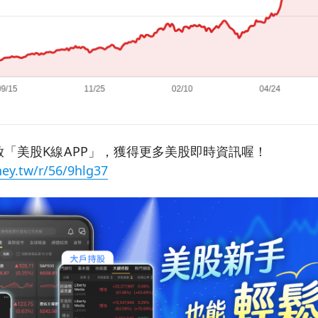
「美股K線APP」，獲得更多美股即時資訊喔！
ey.tw/r/56/9hlg37