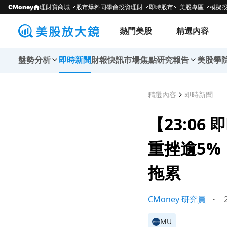
CMoney
理財寶商城
股市爆料同學會
投資理財
即時股市
美股專區
模擬
熱門美股
精選內容
盤勢分析
即時新聞
財報快訊
市場焦點
研究報告
美股學
精選內容
即時新聞
【23:06 
重挫逾5%
拖累
CMoney 研究員
・
2
MU