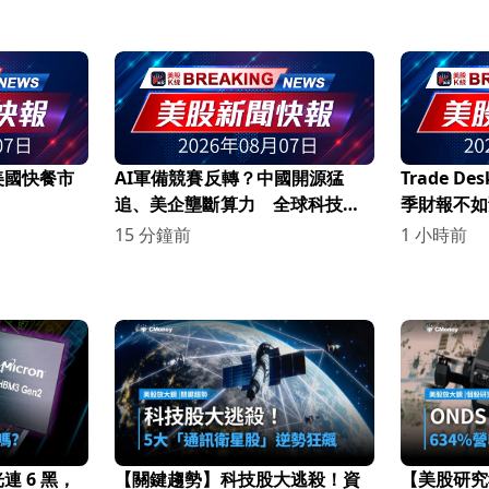
美國快餐市
AI軍備競賽反轉？中國開源猛
Trade D
追、美企壟斷算力 全球科技權
季財報不如
力版圖大洗牌
15 分鐘前
1 小時前
 6 黑，
【關鍵趨勢】科技股大逃殺！資
【美股研究