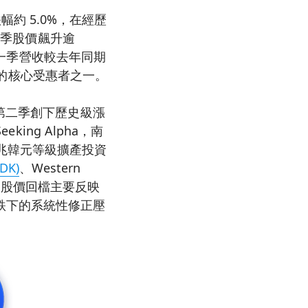
跌幅約 5.0%，在經歷
二季股價飆升逾
新一季營收較去年同期
題材的核心受惠者之一。
第二季創下歷史級漲
ing Alpha，南
 在宣布千兆韓元等級擴產投資
DK)
、Western
n 股價回檔主要反映
跌下的系統性修正壓