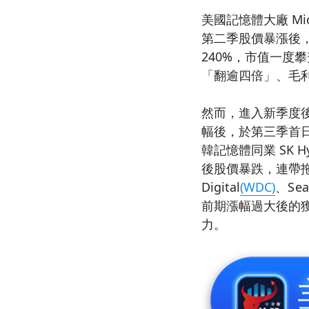
美國記憶體大廠 Micro
第二季股價暴漲後，
240%，市值一度攀
「翻逾四倍」、毛利率
然而，進入新季度後
幅後，於第三季首日即出
韓記憶體同業 SK Hyn
後股價暴跌，連帶拖累美
Digital
(WDC)
、Sea
前期漲幅過大後的
力。