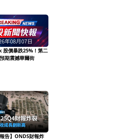
esk 股價暴跌25%！第二
預期震撼華爾街
報告】ONDS財報炸