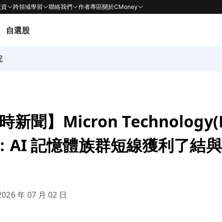
投資
跨領域學習
聯絡我們
作者專區
關於CMoney
自選股
院
即時新聞】Micron Technology
：AI 記憶體族群短線獲利了結
026 年 07 月 02 日