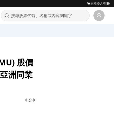
結帳
登入/註冊
(MU) 股價
與亞洲同業
分享