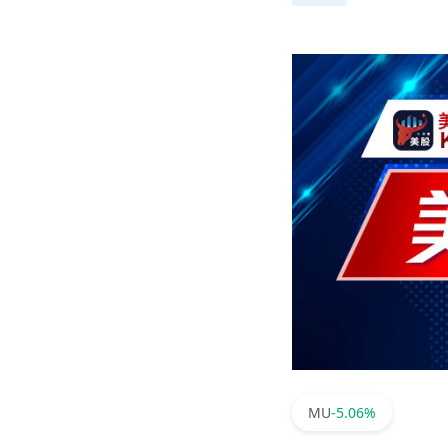
MU
-5.06%