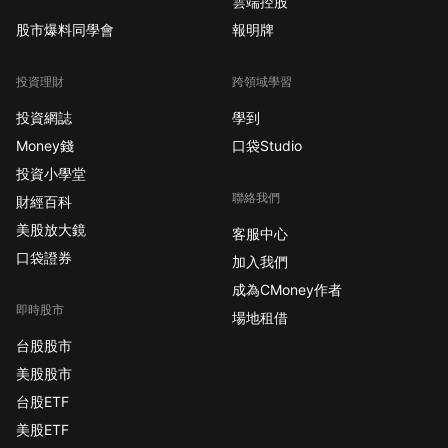
雲端控股
股市爆料同學會
報明牌
投資理財
跨領域學習
投資網誌
學到
Money錢
口袋Studio
投資小學堂
聯絡我們
財經百科
美股放大鏡
客服中心
口袋證券
加入我們
成為CMoney作者
即時股市
場地租借
台股股市
美股股市
台股ETF
美股ETF