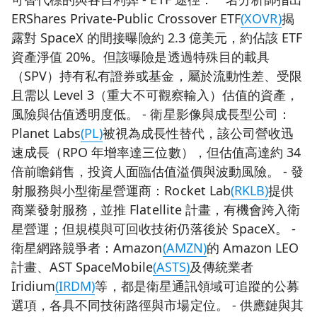
ERShares Private-Public Crossover ETF
(XOVR)
揭
露對 SpaceX 的間接曝險約 2.3 億美元，約佔該 ETF
資產淨值 20%。但該曝險是透過特殊目的載具
（SPV）持有私有證券或基金，屬於流動性差、受限
且需以 Level 3（重大不可觀察輸入）估值的資產，
風險與估值透明度低。 - 衛星影像與成長型公司：
Planet Labs
(PL)
被視為成長性替代，該公司營收迅
速成長（RPO 年增率達三位數），但估值高達約 34
倍前瞻銷售，投資人面臨估值溢價與波動風險。 - 發
射服務與小型衛星營運商：Rocket Lab
(RKLB)
提供
商業發射服務，並推 Flatellite 計畫，有機會跨入衛
星營運；但規模與可回收技術仍落後於 SpaceX。 -
衛星網路競爭者：Amazon
(AMZN)
的 Amazon LEO
計畫、AST SpaceMobile
(ASTS)
及傳統業者
Iridium
(IRDM)
等，都是衛星通訊領域可追蹤的公募
選項，各具不同技術路徑與市場定位。 - 供應鏈與其