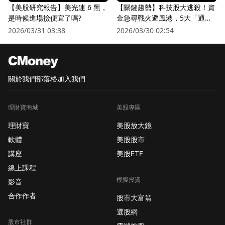
【美股研究報告】美光連 6 黑，
【關鍵趨勢】科技股大逃殺！資
是時候進場撿便宜了嗎?
金急尋戰火避風港，5大「通訊
衛星股」逆勢狂飆
2026/03/31 03:38
2026/03/30 02:54
關於我們
部落格
加入我們
理財寶商城
美股專區
理財寶
美股放大鏡
軟體
美股股市
講座
美股ETF
線上課程
模擬投資
影音
合作作者
股市大富翁
選股網
股市社群