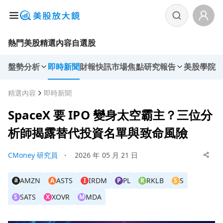
熱門美股
精選內容
自選股
盤勢分析
即時新聞
財報快訊
市場焦點
研究報告
美股學院
精選內容
即時新聞
SpaceX 要 IPO 變身太空霸主？三位分
析師揭露替代投資名單與致命風險
CMoney 研究員
・
2026 年 05 月 21 日
AMZN
ASTS
IRDM
PL
RKLB
S
A
I
P
R
S
SATS
XOVR
MDA
S
X
M