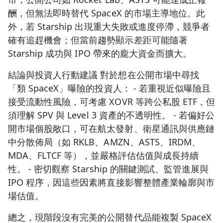
酬，但無法即時替代 SpaceX 的市場主導地位。此
外，若 Starship 出現重大失敗或進度停滯，競爭者
確有追趕機會；但當前趨勢顯示差距可能隨著
Starship 成功與 IPO 帶來的龐大資金而擴大。
結論與投資人行動建議 對於想在公開市場中尋找
「類 SpaceX」曝險的投資人： - 若重視近似曝險且
接受流動性風險，可考慮 XOVR 等跨公私股 ETF，但
須理解 SPV 與 Level 3 資產的不透明性。 - 若偏好公
開市場個股敞口，可在航太發射、衛星通訊與供應鏈
中分散佈局（如 RKLB、AMZN、ASTS、IRDM、
MDA、FLTCF 等），並嚴格評估估值與成長持續
性。 - 密切觀察 Starship 的關鍵測試、監管進展與
IPO 程序，因這些因素將直接影響整體產業輪廓與市
場估值。
總之，現階段沒有完美的公開替代品能複製 SpaceX