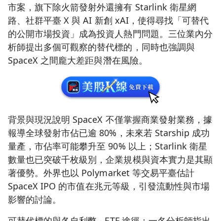
市案，旗下除火箭發射外還擁有 Starlink 衛星網
路、社群平臺 X 與 AI 新創 xAI，使得尋找「可替代
的公開市場投資」成為投資人熱門問題。三位業內分
析師提出多個可觀察的替代標的，同時也強調與
SpaceX 之間龐大差距與潛在風險。
背景與現況說明 SpaceX 不僅掌握商業發射業務，據
報導全球發射市佔已逾 80%，未來若 Starship 成功
量產，市佔率可能攀升至 90% 以上；Starlink 衛星
數量也已突破千枚級別，企業規模與資本實力是其顯
著優勢。外界也以 Polymarket 等交易平臺估計
SpaceX IPO 的市值在兆元等級，引發流動性與市場
影響的討論。
可替代標的與各自利弊 - ETF 途徑：一名分析師指出