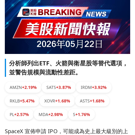
分析師列出ETF、火箭與衛星股等替代選項，
並警告規模與流動性差距。
AMZN
+2.19%
SATS
+3.87%
IRDM
+3.92%
RKLB
+5.47%
XOVR
+1.68%
ASTS
+1.68%
PL
+2.57%
MDA
+2.98%
S
+1.76%
SpaceX 宣佈申請 IPO，可能成為史上最大級別的上