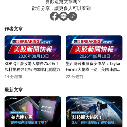
喜歡這篇文章嗎？
歡迎分享，讓更多人可以看到！
作者文章
KDP Q2 營收驚人增長75.6%！
墨西哥辣椒掀食安風暴：Taylor
飲料業務強勁抵消咖啡利潤壓力
Farms大規模下架 美國連鎖餐
飲、零售通路全面警戒
14 分鐘前
22 分鐘前
最新文章