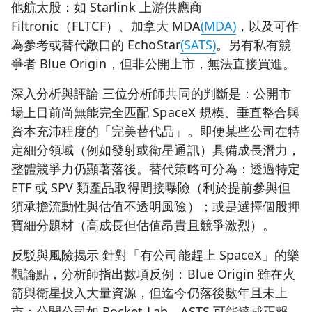
他航太股：如 Starlink 上游供應商
Filtronic（FLTCF）、加拿大 MDA
(MDA)
，以及可作
為參考或替代敞口的 EchoStar
(SATS)
。另有私有競
爭者 Blue Origin，但非公開上市，無法直接買進。
深入分析與評論 三位分析師共同的判斷是：公開市
場上目前尚無能完全匹配 SpaceX 規模、垂直整合與
資本充沛程度的「完美替代品」。即便某些公司在特
定細分領域（例如發射或衛星通訊）具備成長潛力，
整體競爭力仍顯著落後。替代策略可分為：透過特定
ETF 或 SPV 類產品取得間接曝險（利於提前參與但
須承擔流動性與估值不透明風險）；或是選擇個股押
寶細分題材（高成長但估值昂貴且競爭激烈）。
反駁與風險揭示 針對「有公司能趕上 SpaceX」的樂
觀論點，分析師指出數項反例：Blue Origin 雖在火
箭與衛星投入大量資源，但迄今仍落後數年且未上
市；公開公司如 Rocket Lab、ASTS 可能達成正報