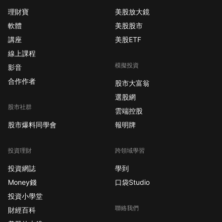
理財寶
美股放大鏡
軟體
美股股市
講座
美股ETF
線上課程
模擬投資
影音
合作作者
股市大富翁
選股網
股市社群
雲端控股
股市爆料同學會
報明牌
投資理財
跨領域學習
投資網誌
學到
Money錢
口袋Studio
投資小學堂
聯絡我們
財經百科