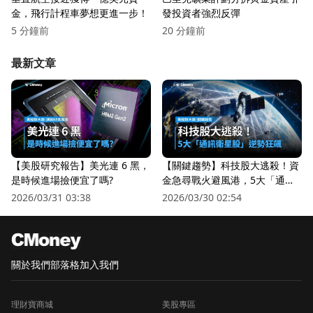
金，飛行計程車夢想更進一步！
發投資者強烈反彈
5 分鐘前
20 分鐘前
最新文章
【美股研究報告】美光連 6 黑，
【關鍵趨勢】科技股大逃殺！資
是時候進場撿便宜了嗎?
金急尋戰火避風港，5大「通訊
衛星股」逆勢狂飆
2026/03/31 03:38
2026/03/30 02:54
關於我們
部落格
加入我們
理財寶商城
美股專區