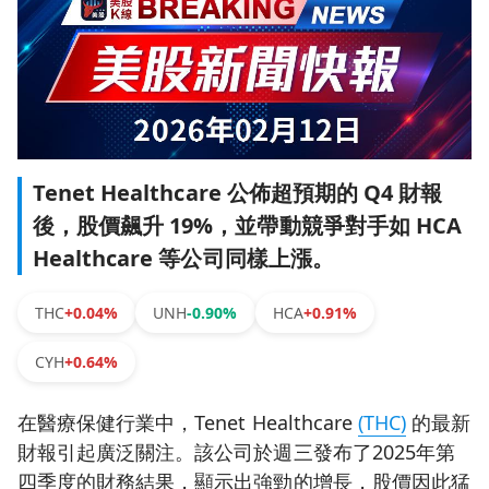
Tenet Healthcare 公佈超預期的 Q4 財報
後，股價飆升 19%，並帶動競爭對手如 HCA
Healthcare 等公司同樣上漲。
THC
+0.04%
UNH
-0.90%
HCA
+0.91%
CYH
+0.64%
在醫療保健行業中，Tenet Healthcare
(THC)
的最新
財報引起廣泛關注。該公司於週三發布了2025年第
四季度的財務結果，顯示出強勁的增長，股價因此猛