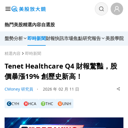
熱門美股
精選內容
自選股
盤勢分析
即時新聞
財報快訊
市場焦點
研究報告
美股學院
精選內容
即時新聞
Tenet Healthcare Q4 財報驚豔，股
價暴漲19% 創歷史新高！
CMoney 研究員
・
2026 年 02 月 11 日
CYH
HCA
THC
UNH
C
H
T
U