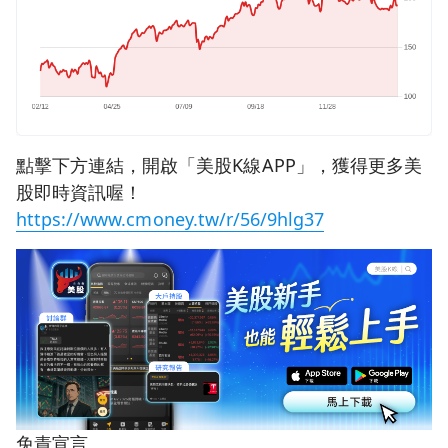
點擊下方連結，開啟「美股K線APP」，獲得更多美
股即時資訊喔！
https://www.cmoney.tw/r/56/9hlg37
免責宣言