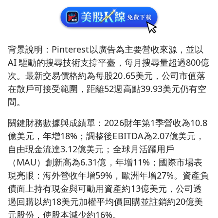
背景說明：Pinterest以廣告為主要營收來源，並以
AI 驅動的搜尋技術支撐平臺，每月搜尋量超過800億
次。最新交易價格約為每股20.65美元，公司市值落
在散戶可接受範圍，距離52週高點39.93美元仍有空
間。
關鍵財務數據與成績單：2026財年第1季營收為10.8
億美元，年增18%；調整後EBITDA為2.07億美元，
自由現金流達3.12億美元；全球月活躍用戶
（MAU）創新高為6.31億，年增11%；國際市場表
現亮眼：海外營收年增59%，歐洲年增27%。資產負
債面上持有現金與可動用資產約13億美元，公司透
過回購以約18美元加權平均價回購並註銷約20億美
元股份，使股本減少約16%。