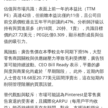
估值與市場共識：表面上前一年的本益比（TTM
PE）高達42倍，但前瞻本益比僅約11倍，且公司目
前交易價較過去五年平均折讓約47%。分析師評級以
持有與買進居多（約18買、20持、1賣），共識目標
價約27.72美元；PEG比僅0.309，顯示相對成長與估
值的吸引力。
風險點：廣告售價在本季較去年同期下滑5%，大型
零售商因關稅與供應鏈壓力導致毛利受擠壓，廣告預
算可能持續波動。CEO Bill Ready 表示，平臺的參
與度與商業化尚處於「早期階段」。此外，近期內部
人士曾在18.68至20.77美元區間淨賣出，這在短期內
削弱管理階層的買票訊號。
替代觀點與駁斥：市場可能認為Pinterest是零售廣
告衰退的受害者，且國際化ARPU（每用戶平均收
益）能否持續提高存在疑問。對此，支援論點指出：