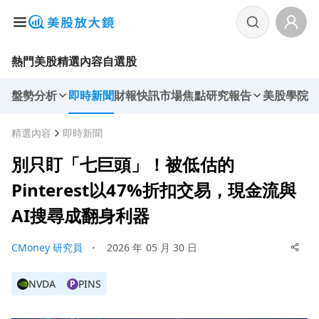
熱門美股
精選內容
自選股
盤勢分析
即時新聞
財報快訊
市場焦點
研究報告
美股學院
精選內容
即時新聞
別只盯「七巨頭」！被低估的
Pinterest以47%折扣交易，現金流與
AI搜尋成翻身利器
CMoney 研究員
・
2026 年 05 月 30 日
NVDA
PINS
P