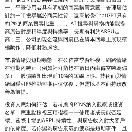
一、平臺使用者具有明顯的商業購買意圖—管理層估
計約一半搜尋屬於商業性質，遠高於像ChatGPT只有
約2%的商業搜尋比重；二、AI 搜尋與購物功能能提
高廣告對應精準度與轉換率，長期有利於ARPU走
高；三、公司的現金流與回購已在資本回報上展現積
極動作，降低財務風險。
市場情緒與短期動態：在公佈當季資料後，網路情緒
在短期內轉正（例如社群指標在數日內由偏空轉為偏
多），股價隨即出現近10%的短線上漲。技術面與情
緒回暖可能推動短期估值修復，但需以基本面持續改
善為前提。
投資人應如何評估：若考慮將PINS納入觀察或投資
名單，應重點檢視三項指標——使用者成長能否延
續、國際市場的ARPU持續性、與廣告收入對大客戶
的依賴度。若你認為廣告景氣的疲弱是短期事件，且