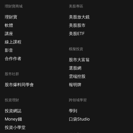
理財寶商城
美股專區
理財寶
美股放大鏡
軟體
美股股市
講座
美股ETF
線上課程
模擬投資
影音
合作作者
股市大富翁
選股網
股市社群
雲端控股
股市爆料同學會
報明牌
投資理財
跨領域學習
投資網誌
學到
Money錢
口袋Studio
投資小學堂