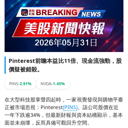
Pinterest前瞻本益比11倍、現金流強勁，股
價疑被錯殺。
PINS
-2.91%
NVDA
-1.45%
在大型科技股掌聲四起時，一家視覺發現與購物平臺
正被市場忽視：Pinterest
(PINS)
。該公司股價在近
一年下跌逾34%，但最新財報與資本結構顯示，基本
面並未崩壞，反而具備可觀回升空間。