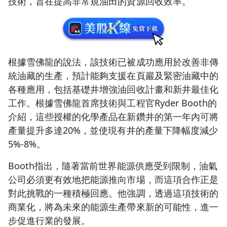
技術，旨在提高非常規油田的資源回收效率。
根據雪佛龍的說法，該技術已被成功應用於改善非傳
統油藏的生產，預計能夠支援在頁巖及緊密油藏中的
各種應用，包括基礎井增強油回收計畫和新井最佳化
工作。根據雪佛龍首席技術與工程官Ryder Booth的
介紹，這些授權的化學產品在新鑽井的第一年內可將
產量提升多達20%，並使現有井的產量下降幅度減少
5%-8%。
Booth指出，隨著當前世界能源供應受到限制，油氣
公司必須更有效地把能源推向市場，而這項合作正是
對此挑戰的一種積極回應。他強調，透過這項技術的
商業化，將為未來的能源生產帶來新的可能性，進一
步促進行業的發展。