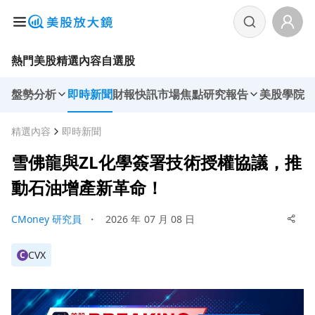
熱門美股
精選內容
自選股
盤勢分析
即時新聞
財報快訊
市場焦點
研究報告
美股學院
精選內容
即時新聞
雪佛龍與ZL化學簽署技術授權協議，推
動石油增產新革命！
CMoney 研究員
・
2026 年 07 月 08 日
CVX
C