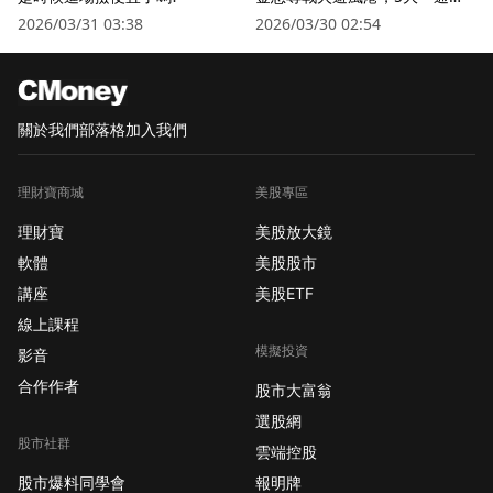
衛星股」逆勢狂飆
2026/03/31 03:38
2026/03/30 02:54
關於我們
部落格
加入我們
理財寶商城
美股專區
理財寶
美股放大鏡
軟體
美股股市
講座
美股ETF
線上課程
模擬投資
影音
合作作者
股市大富翁
選股網
股市社群
雲端控股
股市爆料同學會
報明牌