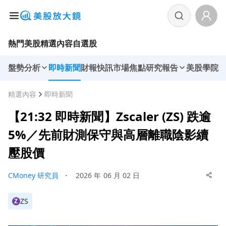
熱門美股
精選內容
自選股
盤勢分析
即時新聞
財報快訊
市場焦點
研究報告
美股學院
精選內容
即時新聞
【21:32 即時新聞】Zscaler (ZS) 跌逾
5%／先前財測保守與高層離職陰影續
壓股價
CMoney 研究員
・
2026 年 06 月 02 日
ZS
Z