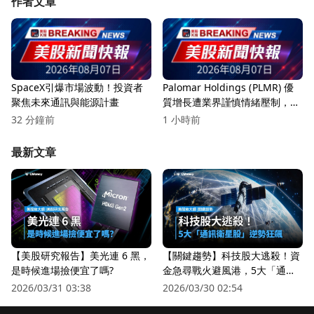
作者文章
SpaceX引爆市場波動！投資者
Palomar Holdings (PLMR) 優
聚焦未來通訊與能源計畫
質增長遭業界謹慎情緒壓制，投
資者該如何反應？
32 分鐘前
1 小時前
最新文章
【美股研究報告】美光連 6 黑，
【關鍵趨勢】科技股大逃殺！資
是時候進場撿便宜了嗎?
金急尋戰火避風港，5大「通訊
衛星股」逆勢狂飆
2026/03/31 03:38
2026/03/30 02:54