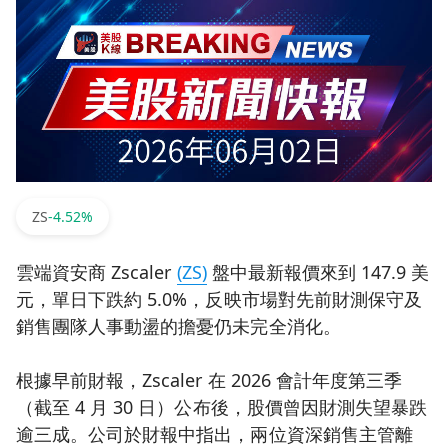
ZS
-4.52%
雲端資安商 Zscaler
(ZS)
盤中最新報價來到 147.9 美
元，單日下跌約 5.0%，反映市場對先前財測保守及
銷售團隊人事動盪的擔憂仍未完全消化。
根據早前財報，Zscaler 在 2026 會計年度第三季
（截至 4 月 30 日）公布後，股價曾因財測失望暴跌
逾三成。公司於財報中指出，兩位資深銷售主管離