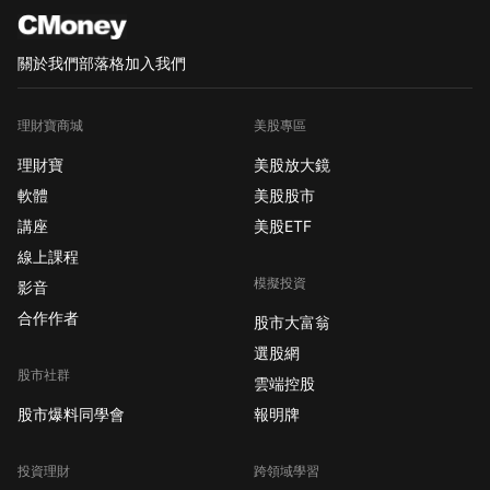
關於我們
部落格
加入我們
理財寶商城
美股專區
理財寶
美股放大鏡
軟體
美股股市
講座
美股ETF
線上課程
模擬投資
影音
合作作者
股市大富翁
選股網
股市社群
雲端控股
股市爆料同學會
報明牌
投資理財
跨領域學習