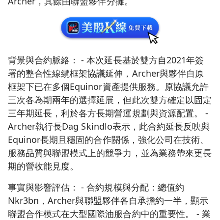
Archer，其餘由聯盟夥伴分攤。
背景與合約脈絡： - 本次延長基於雙方自2021年簽
署的整合性線纜框架協議延伸，Archer與夥伴自原
框架下已在多個Equinor資產提供服務。原協議允許
三次各為期兩年的選擇延展，但此次雙方確定以固定
三年期延長，利於各方長期營運規劃與資源配置。 -
Archer執行長Dag Skindlo表示，此合約延長反映與
Equinor長期且穩固的合作關係，強化公司在技術、
服務品質與聯盟模式上的競爭力，並為業務帶來更長
期的營收能見度。
事實與影響評估： - 合約規模與分配：總值約
Nkr3bn，Archer與聯盟夥伴各自承擔約一半，顯示
聯盟合作模式在大型國際油服合約中的重要性。 - 業