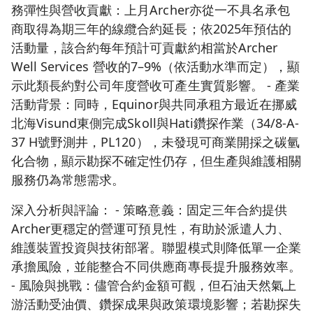
務彈性與營收貢獻：上月Archer亦從一不具名承包
商取得為期三年的線纜合約延長；依2025年預估的
活動量，該合約每年預計可貢獻約相當於Archer
Well Services 營收的7–9%（依活動水準而定），顯
示此類長約對公司年度營收可產生實質影響。 - 產業
活動背景：同時，Equinor與共同承租方最近在挪威
北海Visund東側完成Skoll與Hati鑽探作業（34/8-A-
37 H號野測井，PL120），未發現可商業開採之碳氫
化合物，顯示勘探不確定性仍存，但生產與維護相關
服務仍為常態需求。
深入分析與評論： - 策略意義：固定三年合約提供
Archer更穩定的營運可預見性，有助於派遣人力、
維護裝置投資與技術部署。聯盟模式則降低單一企業
承擔風險，並能整合不同供應商專長提升服務效率。
- 風險與挑戰：儘管合約金額可觀，但石油天然氣上
游活動受油價、鑽探成果與政策環境影響；若勘探失