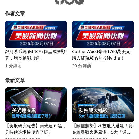
作者文章
銀河系系統 (MRCY) 轉型成效顯
Cathie Wood豪賭1760萬美元
著，增長動能加速！
購入紅熱AI晶片股Nvidia！
1 分鐘前
20 分鐘前
最新文章
【美股研究報告】美光連 6 黑，
【關鍵趨勢】科技股大逃殺！資
是時候進場撿便宜了嗎?
金急尋戰火避風港，5大「通訊
衛星股」逆勢狂飆