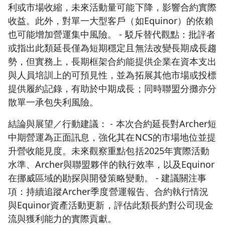
利或市場收縮，未來活動量可能下降，影響合約實際
收益。此外，對單一大型客戶（如Equinor）的依賴
也可能增加營運集中風險。 - 駁斥替代觀點：批評者
或指出此類延長僅為短期穩定且無法改變長期成長趨
勢，但實務上，長期框架合約能提供企業在資本支出
與人員培訓上的可預見性，並為拓展其他市場或投標
提供履約記錄，有助於中期成長；同時聯盟分攤亦分
散單一承包失利風險。
結論與展望／行動建議： - 本次合約延長對Archer短
中期營運為正面訊息，強化其在NCS的市場地位並提
升營收能見度。未來觀察重點包括2025年實際活動
水準、Archer與聯盟夥伴的執行效率，以及Equinor
在挪威區域的勘探與開發策略變動。 - 建議關注事
項：持續追蹤Archer季度營運報告、合約執行情況
與Equinor資產活動更新，評估此類長約對公司現金
流與獲利能力的實際貢獻。