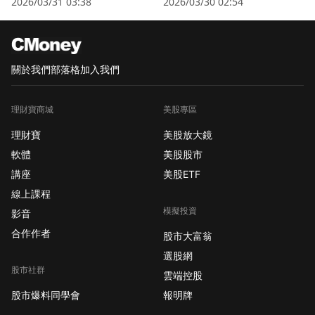
2026/03/31 03:38
2026/03/30 02:54
關於我們
部落格
加入我們
理財寶商城
美股專區
理財寶
美股放大鏡
軟體
美股股市
講座
美股ETF
線上課程
模擬投資
影音
合作作者
股市大富翁
選股網
股市社群
雲端控股
股市爆料同學會
報明牌