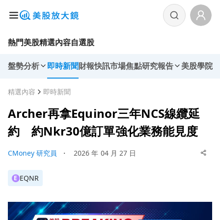
熱門美股
精選內容
自選股
盤勢分析
即時新聞
財報快訊
市場焦點
研究報告
美股學院
精選內容
即時新聞
Archer再拿Equinor三年NCS線纜延
約 約Nkr30億訂單強化業務能見度
CMoney 研究員
・
2026 年 04 月 27 日
EQNR
E