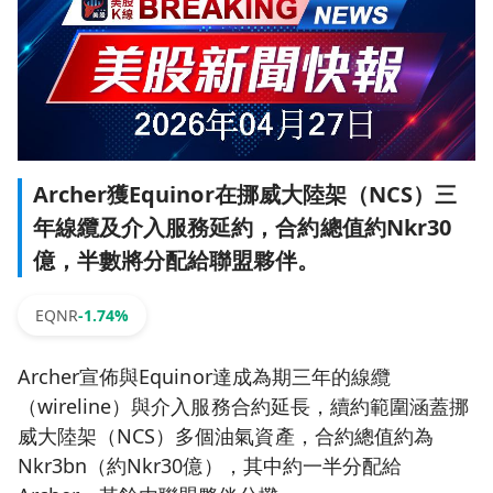
Archer獲Equinor在挪威大陸架（NCS）三
年線纜及介入服務延約，合約總值約Nkr30
億，半數將分配給聯盟夥伴。
EQNR
-1.74%
Archer宣佈與Equinor達成為期三年的線纜
（wireline）與介入服務合約延長，續約範圍涵蓋挪
威大陸架（NCS）多個油氣資產，合約總值約為
Nkr3bn（約Nkr30億），其中約一半分配給