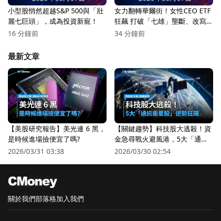
小型股悄然超越S&P 500與「壯
女力翻轉華爾街！女性CEO ETF
麗七巨頭」，成為投資新寵！
狂飆 打破「七雄」壟斷、改寫
美股權力版圖
16 分鐘前
34 分鐘前
最新文章
【美股研究報告】美光連 6 黑，
【關鍵趨勢】科技股大逃殺！資
是時候進場撿便宜了嗎?
金急尋戰火避風港，5大「通訊
衛星股」逆勢狂飆
2026/03/31 03:38
2026/03/30 02:54
關於我們
部落格
加入我們