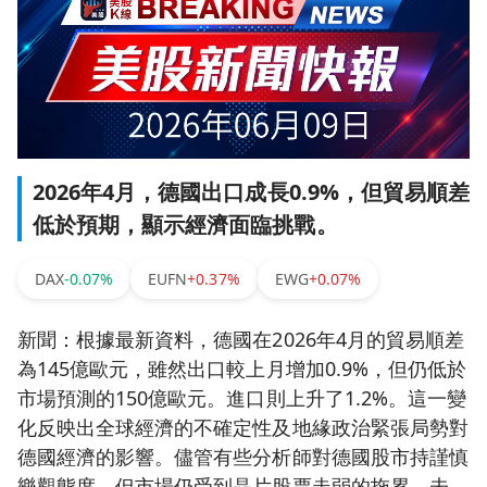
2026年4月，德國出口成長0.9%，但貿易順差
低於預期，顯示經濟面臨挑戰。
DAX
-0.07%
EUFN
+0.37%
EWG
+0.07%
新聞：根據最新資料，德國在2026年4月的貿易順差
為145億歐元，雖然出口較上月增加0.9%，但仍低於
市場預測的150億歐元。進口則上升了1.2%。這一變
化反映出全球經濟的不確定性及地緣政治緊張局勢對
德國經濟的影響。儘管有些分析師對德國股市持謹慎
樂觀態度，但市場仍受到晶片股票走弱的拖累。未