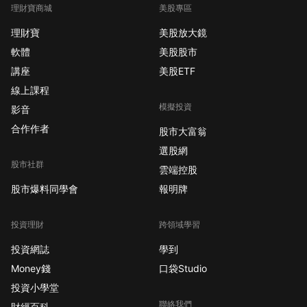
理財寶商城
美股專區
理財寶
美股放大鏡
軟體
美股股市
講座
美股ETF
線上課程
模擬投資
影音
合作作者
股市大富翁
選股網
股市社群
雲端控股
股市爆料同學會
報明牌
投資理財
跨領域學習
投資網誌
學到
Money錢
口袋Studio
投資小學堂
聯絡我們
財經百科