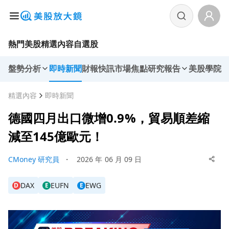
熱門美股
精選內容
自選股
盤勢分析
即時新聞
財報快訊
市場焦點
研究報告
美股學院
精選內容
即時新聞
德國四月出口微增0.9%，貿易順差縮
減至145億歐元！
CMoney 研究員
・
2026 年 06 月 09 日
DAX
EUFN
EWG
D
E
E