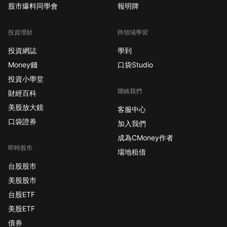
股市爆料同學會
報明牌
投資理財
跨領域學習
投資網誌
學到
Money錢
口袋Studio
投資小學堂
聯絡我們
財經百科
美股放大鏡
客服中心
口袋證券
加入我們
成為CMoney作者
即時股市
場地租借
台股股市
美股股市
台股ETF
美股ETF
債券