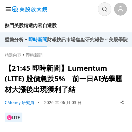
熱門美股
精選內容
自選股
盤勢分析
即時新聞
財報快訊
市場焦點
研究報告
美股學院
精選內容
即時新聞
【21:45 即時新聞】Lumentum
(LITE) 股價急跌5% 前一日AI光學題
材大漲後出現獲利了結
CMoney 研究員
・
2026 年 06 月 03 日
LITE
L