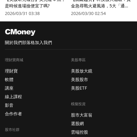
是時候進場撿便宜了嗎?
金急尋戰火避風港，5大「通訊
衛星股」逆勢狂飆
2026/03/31 03:38
2026/03/30 02:54
關於我們
部落格
加入我們
理財寶商城
美股專區
理財寶
美股放大鏡
軟體
美股股市
講座
美股ETF
線上課程
模擬投資
影音
合作作者
股市大富翁
選股網
股市社群
雲端控股