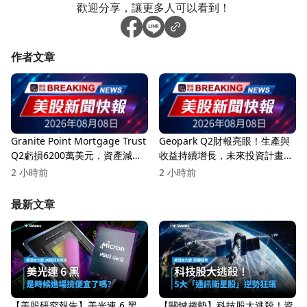
歡迎分享，讓更多人可以看到！
作者文章
Granite Point Mortgage Trust
Geopark Q2財報亮眼！生產與
Q2虧損6200萬美元，資產減值
收益持續增長，未來投資計畫引
與信用損失成主要因素！
發關注
2 小時前
2 小時前
最新文章
【美股研究報告】美光連 6 黑，
【關鍵趨勢】科技股大逃殺！資