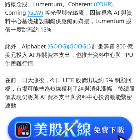
路概念股。Lumentum、Coherent
(COHR)
、
Corning
(GLW)
等光學與光纖廠，因被視為 AI 與資
料中心基礎建設關鍵供應鏈而齊揚，Lumentum 股
價一度跳漲約 13%。
此外，Alphabet
(GOOG)
(GOOGL)
計畫籌資 800 億
美元投入 AI 相關資本支出，也推升資料中心與 TPU
供應鏈行情。
在前一日大漲後，今日 LITE 股價出現約 5% 明顯回
檔，市場可能轉為短線獲利了結與消化漲幅，後續股
價表現仍將與 AI 資本支出與資料中心投資動能緊密
連動。