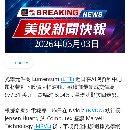
LITE
-4.9%
光學元件商 Lumentum
(LITE)
近日在AI與資料中心
題材帶動下股價大幅波動。截稿前最新成交價為
977.31 美元，跌幅約 5.04%，呈現明顯拉回走勢。
根據多家外電報導，昨日在 Nvidia
(NVDA)
執行長
Jensen Huang 於 Computex 盛讚 Marvell
Technology
(MRVL)
後，市場資金同步追捧光學網