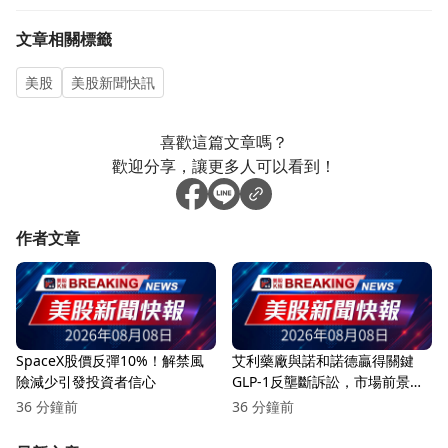
文章相關標籤
美股
美股新聞快訊
喜歡這篇文章嗎？
歡迎分享，讓更多人可以看到！
作者文章
SpaceX股價反彈10%！解禁風
艾利藥廠與諾和諾德贏得關鍵
險減少引發投資者信心
GLP-1反壟斷訴訟，市場前景看
漲！
36 分鐘前
36 分鐘前