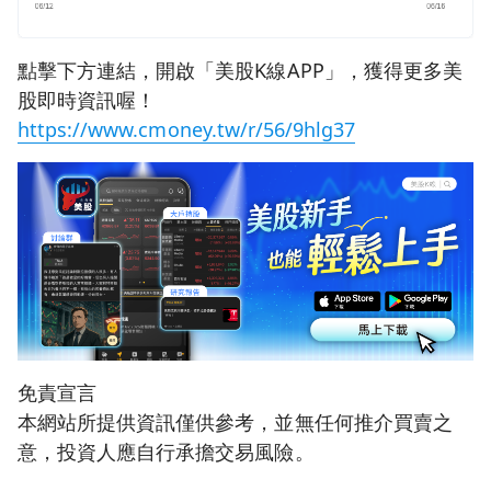
點擊下方連結，開啟「美股K線APP」，獲得更多美
股即時資訊喔！
https://www.cmoney.tw/r/56/9hlg37
免責宣言
本網站所提供資訊僅供參考，並無任何推介買賣之
意，投資人應自行承擔交易風險。