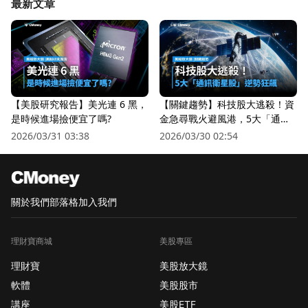
最新文章
【美股研究報告】美光連 6 黑，
【關鍵趨勢】科技股大逃殺！資
是時候進場撿便宜了嗎?
金急尋戰火避風港，5大「通訊
衛星股」逆勢狂飆
2026/03/31 03:38
2026/03/30 02:54
關於我們
部落格
加入我們
理財寶商城
美股專區
理財寶
美股放大鏡
軟體
美股股市
講座
美股ETF