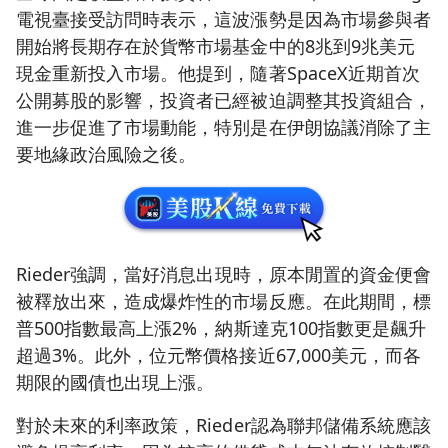
電視臺接受訪問時表示，這波漲勢是因為市場參與者
開始將長期存在於貨幣市場基金中的8兆到9兆美元
現金重新投入市場。他提到，隨著SpaceX近期首次
公開募股的影響，投資者已經被迫調整其投資組合，
進一步促進了市場動能，特別是在伊朗協議消除了主
要地緣政治風險之後。
Rieder強調，當好消息出現時，原本閒置的資金便會
被釋放出來，造成爆炸性的市場反應。在此期間，標
普500指數最高上漲2%，納斯達克100指數更是飆升
超過3%。此外，位元幣價格接近67,000美元，而各
期限的國債也出現上漲。
對於未來的利率政策，Rieder認為聯邦儲備系統應該