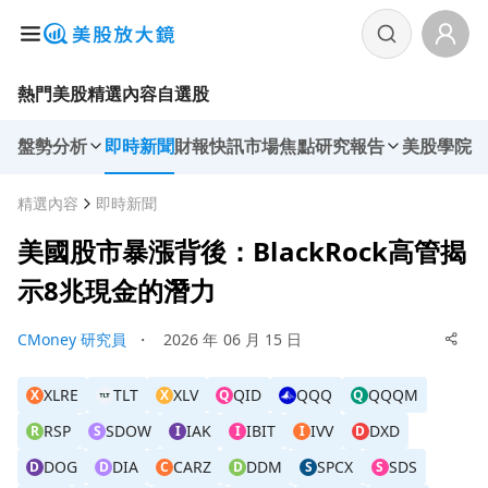
熱門美股
精選內容
自選股
盤勢分析
即時新聞
財報快訊
市場焦點
研究報告
美股學院
精選內容
即時新聞
美國股市暴漲背後：BlackRock高管揭
示8兆現金的潛力
CMoney 研究員
・
2026 年 06 月 15 日
XLRE
TLT
XLV
QID
QQQ
QQQM
X
X
Q
Q
RSP
SDOW
IAK
IBIT
IVV
DXD
R
S
I
I
I
D
DOG
DIA
CARZ
DDM
SPCX
SDS
D
D
C
D
S
S