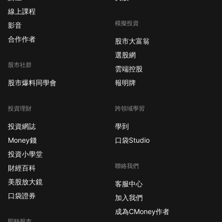
線上課程
模擬投資
影音
合作作者
股市大富翁
選股網
股市社群
雲端控股
股市爆料同學會
報明牌
投資理財
跨領域學習
投資網誌
學到
Money錢
口袋Studio
投資小學堂
聯絡我們
財經百科
美股放大鏡
客服中心
口袋證券
加入我們
成為CMoney作者
即時股市