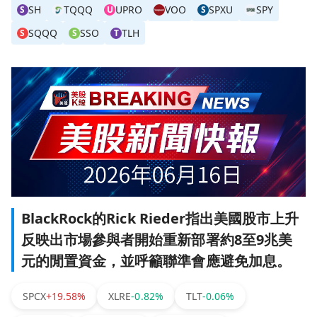
SH
TQQQ
UPRO
VOO
SPXU
SPY
S
U
S
SQQQ
SSO
TLH
S
S
T
BlackRock的Rick Rieder指出美國股市上升
反映出市場參與者開始重新部署約8至9兆美
元的閒置資金，並呼籲聯準會應避免加息。
SPCX
+19.58%
XLRE
-0.82%
TLT
-0.06%