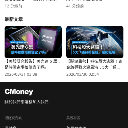
報持續增強！
12 分鐘前
41 分鐘前
最新文章
【美股研究報告】美光連 6 黑，
【關鍵趨勢】科技股大逃殺！資
是時候進場撿便宜了嗎?
金急尋戰火避風港，5大「通訊
衛星股」逆勢狂飆
2026/03/31 03:38
2026/03/30 02:54
關於我們
部落格
加入我們
理財寶商城
美股專區