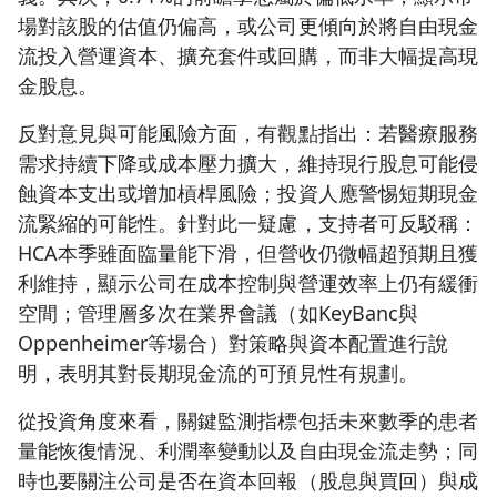
場對該股的估值仍偏高，或公司更傾向於將自由現金
流投入營運資本、擴充套件或回購，而非大幅提高現
金股息。
反對意見與可能風險方面，有觀點指出：若醫療服務
需求持續下降或成本壓力擴大，維持現行股息可能侵
蝕資本支出或增加槓桿風險；投資人應警惕短期現金
流緊縮的可能性。針對此一疑慮，支持者可反駁稱：
HCA本季雖面臨量能下滑，但營收仍微幅超預期且獲
利維持，顯示公司在成本控制與營運效率上仍有緩衝
空間；管理層多次在業界會議（如KeyBanc與
Oppenheimer等場合）對策略與資本配置進行說
明，表明其對長期現金流的可預見性有規劃。
從投資角度來看，關鍵監測指標包括未來數季的患者
量能恢復情況、利潤率變動以及自由現金流走勢；同
時也要關注公司是否在資本回報（股息與買回）與成