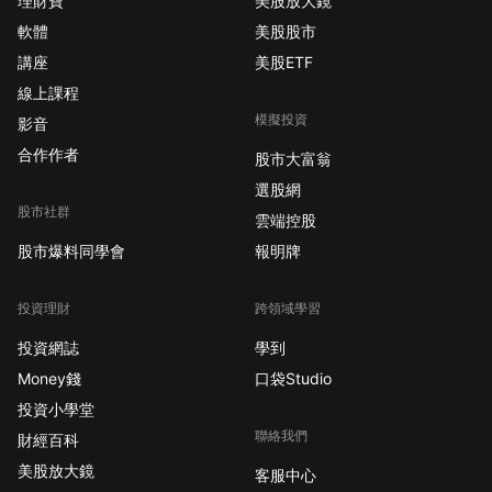
理財寶
美股放大鏡
軟體
美股股市
講座
美股ETF
線上課程
模擬投資
影音
合作作者
股市大富翁
選股網
股市社群
雲端控股
股市爆料同學會
報明牌
投資理財
跨領域學習
投資網誌
學到
Money錢
口袋Studio
投資小學堂
聯絡我們
財經百科
美股放大鏡
客服中心