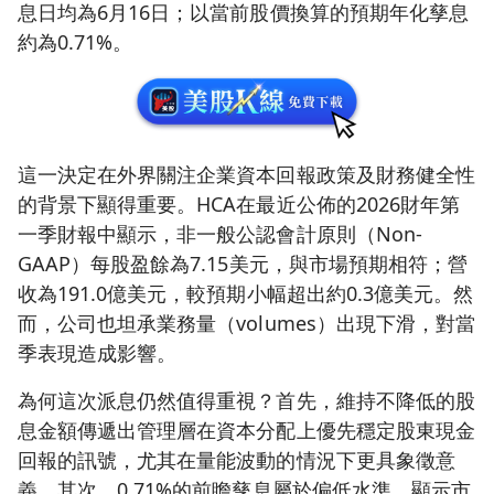
息日均為6月16日；以當前股價換算的預期年化孳息
約為0.71%。
這一決定在外界關注企業資本回報政策及財務健全性
的背景下顯得重要。HCA在最近公佈的2026財年第
一季財報中顯示，非一般公認會計原則（Non-
GAAP）每股盈餘為7.15美元，與市場預期相符；營
收為191.0億美元，較預期小幅超出約0.3億美元。然
而，公司也坦承業務量（volumes）出現下滑，對當
季表現造成影響。
為何這次派息仍然值得重視？首先，維持不降低的股
息金額傳遞出管理層在資本分配上優先穩定股東現金
回報的訊號，尤其在量能波動的情況下更具象徵意
義。其次，0.71%的前瞻孳息屬於偏低水準，顯示市