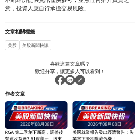
意，投資人應自行承擔交易風險。
文章相關標籤
美股
美股新聞快訊
喜歡這篇文章嗎？
歡迎分享，讓更多人可以看到！
作者文章
RGA 第二季創下新高，調整後
美國就業報告發出經濟警告：失
營運收益達7.61億美元，股東回
業率下降卻隱藏危機！