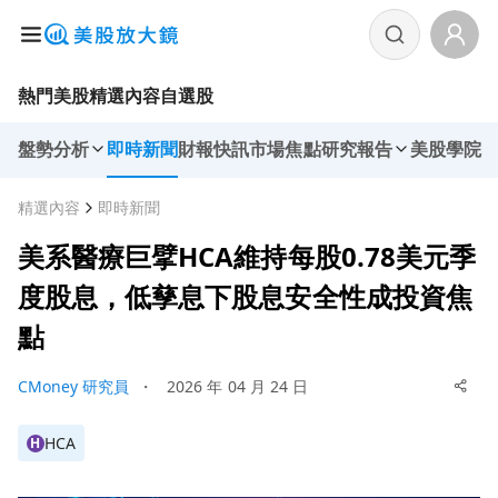
熱門美股
精選內容
自選股
盤勢分析
即時新聞
財報快訊
市場焦點
研究報告
美股學院
精選內容
即時新聞
美系醫療巨擘HCA維持每股0.78美元季
度股息，低孳息下股息安全性成投資焦
點
CMoney 研究員
・
2026 年 04 月 24 日
HCA
H