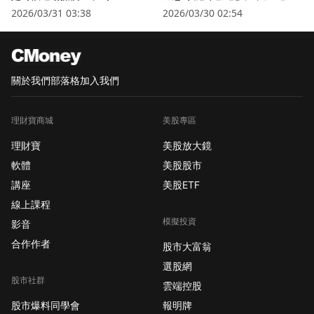
衛星股」逆勢狂飆
2026/03/31 03:38
2026/03/30 02:54
關於我們
部落格
加入我們
理財寶商城
美股專區
理財寶
美股放大鏡
軟體
美股股市
講座
美股ETF
線上課程
模擬投資
影音
合作作者
股市大富翁
選股網
股市社群
雲端控股
股市爆料同學會
報明牌