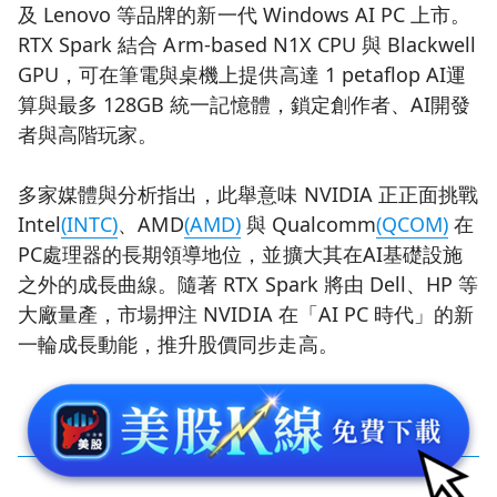
及 Lenovo 等品牌的新一代 Windows AI PC 上市。
RTX Spark 結合 Arm-based N1X CPU 與 Blackwell
GPU，可在筆電與桌機上提供高達 1 petaflop AI運
算與最多 128GB 統一記憶體，鎖定創作者、AI開發
者與高階玩家。
多家媒體與分析指出，此舉意味 NVIDIA 正正面挑戰
Intel
(INTC)
、AMD
(AMD)
與 Qualcomm
(QCOM)
在
PC處理器的長期領導地位，並擴大其在AI基礎設施
之外的成長曲線。隨著 RTX Spark 將由 Dell、HP 等
大廠量產，市場押注 NVIDIA 在「AI PC 時代」的新
一輪成長動能，推升股價同步走高。