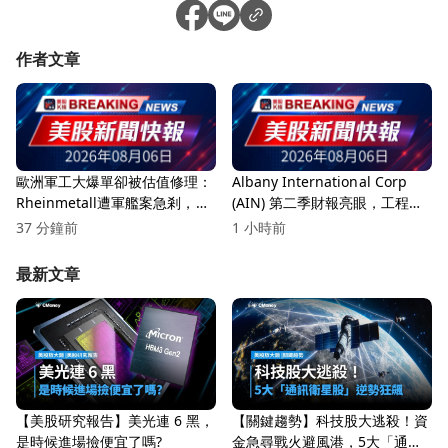
作者文章
歐洲軍工大爆單卻被估值修理：
Albany International Corp
Rheinmetall遭軍艦案急剎，防
(AIN) 第二季財報亮眼，工程複
務股進入「交貨考驗期」
合材料創新高！
37 分鐘前
1 小時前
最新文章
【美股研究報告】美光連 6 黑，
【關鍵趨勢】科技股大逃殺！資
是時候進場撿便宜了嗎?
金急尋戰火避風港，5大「通訊