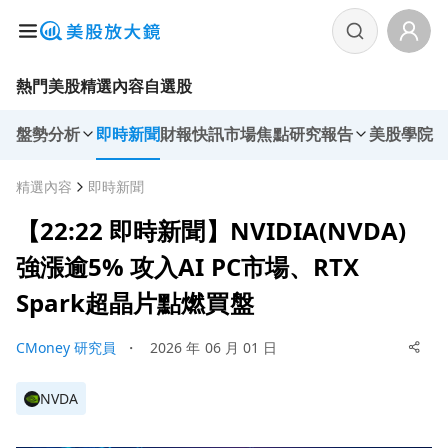
熱門美股
精選內容
自選股
盤勢分析
即時新聞
財報快訊
市場焦點
研究報告
美股學院
精選內容
即時新聞
【22:22 即時新聞】NVIDIA(NVDA)
強漲逾5% 攻入AI PC市場、RTX
Spark超晶片點燃買盤
CMoney 研究員
・
2026 年 06 月 01 日
NVDA