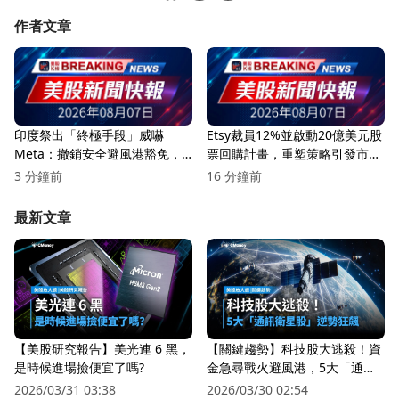
作者文章
印度祭出「終極手段」威嚇
Etsy裁員12%並啟動20億美元股
Meta：撤銷安全避風港豁免，
票回購計畫，重塑策略引發市場
全球社群平台監管恐大轉向
關注！
3 分鐘前
16 分鐘前
最新文章
【美股研究報告】美光連 6 黑，
【關鍵趨勢】科技股大逃殺！資
是時候進場撿便宜了嗎?
金急尋戰火避風港，5大「通訊
衛星股」逆勢狂飆
2026/03/31 03:38
2026/03/30 02:54