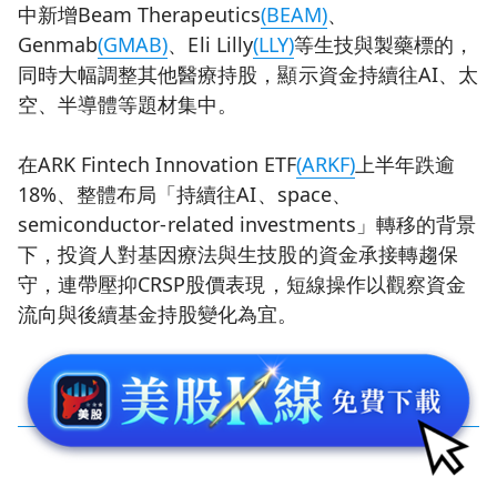
中新增Beam Therapeutics
(BEAM)
、
Genmab
(GMAB)
、Eli Lilly
(LLY)
等生技與製藥標的，
同時大幅調整其他醫療持股，顯示資金持續往AI、太
空、半導體等題材集中。
在ARK Fintech Innovation ETF
(ARKF)
上半年跌逾
18%、整體布局「持續往AI、space、
semiconductor-related investments」轉移的背景
下，投資人對基因療法與生技股的資金承接轉趨保
守，連帶壓抑CRSP股價表現，短線操作以觀察資金
流向與後續基金持股變化為宜。