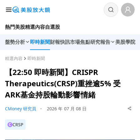
熱門美股
精選內容
自選股
盤勢分析
即時新聞
財報快訊
市場焦點
研究報告
美股學院
精選內容
即時新聞
【22:50 即時新聞】CRISPR
Therapeutics(CRSP)重挫逾5% 受
ARK基金持股輪動影響情緒
CMoney 研究員
・
2026 年 07 月 08 日
CRSP
C