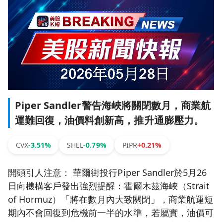
Piper Sandler警告海峽將關閉數月，商業航
運難回復，油價料創新高，推升通膨壓力。
CVX
-3.51%
SHEL
-0.79%
PIPR
+0.21%
開頭引人注意： 華爾街投行Piper Sandler於5月26
日向機構客戶發出強烈提醒：霍爾木茲海峽（Strait
of Hormuz）「將在數月內大致關閉」，商業航運短
期內不會回復到危機前一半的水準，若屬實，油價可