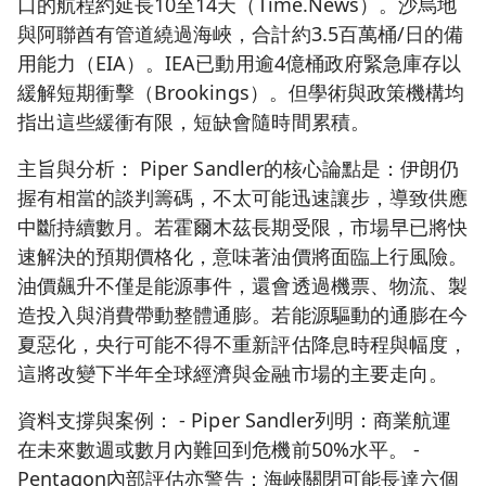
口的航程約延長10至14天（Time.News）。沙烏地
與阿聯酋有管道繞過海峽，合計約3.5百萬桶/日的備
用能力（EIA）。IEA已動用逾4億桶政府緊急庫存以
緩解短期衝擊（Brookings）。但學術與政策機構均
指出這些緩衝有限，短缺會隨時間累積。
主旨與分析： Piper Sandler的核心論點是：伊朗仍
握有相當的談判籌碼，不太可能迅速讓步，導致供應
中斷持續數月。若霍爾木茲長期受限，市場早已將快
速解決的預期價格化，意味著油價將面臨上行風險。
油價飆升不僅是能源事件，還會透過機票、物流、製
造投入與消費帶動整體通膨。若能源驅動的通膨在今
夏惡化，央行可能不得不重新評估降息時程與幅度，
這將改變下半年全球經濟與金融市場的主要走向。
資料支撐與案例： - Piper Sandler列明：商業航運
在未來數週或數月內難回到危機前50%水平。 -
Pentagon內部評估亦警告：海峽關閉可能長達六個