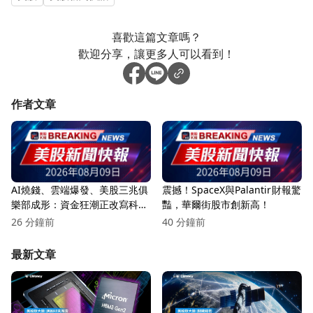
喜歡這篇文章嗎？
歡迎分享，讓更多人可以看到！
作者文章
AI燒錢、雲端爆發、美股三兆俱
震撼！SpaceX與Palantir財報驚
樂部成形：資金狂潮正改寫科技
豔，華爾街股市創新高！
版圖
26 分鐘前
40 分鐘前
最新文章