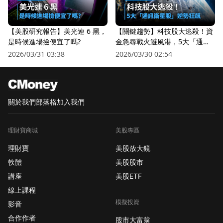
【美股研究報告】美光連 6 黑，
【關鍵趨勢】科技股大逃殺！資
是時候進場撿便宜了嗎?
金急尋戰火避風港，5大「通訊
衛星股」逆勢狂飆
2026/03/31 03:38
2026/03/30 02:54
關於我們
部落格
加入我們
理財寶商城
美股專區
理財寶
美股放大鏡
軟體
美股股市
講座
美股ETF
線上課程
模擬投資
影音
合作作者
股市大富翁