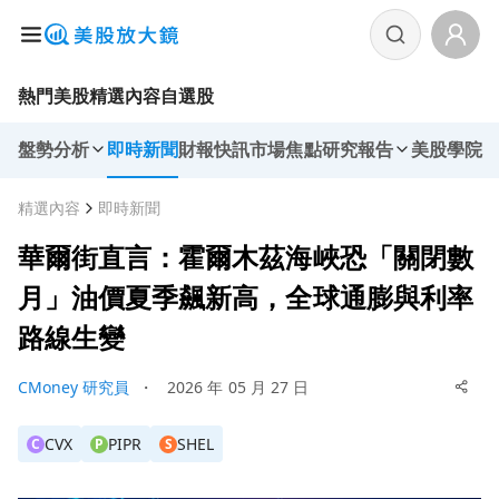
熱門美股
精選內容
自選股
盤勢分析
即時新聞
財報快訊
市場焦點
研究報告
美股學院
精選內容
即時新聞
華爾街直言：霍爾木茲海峽恐「關閉數
月」油價夏季飆新高，全球通膨與利率
路線生變
CMoney 研究員
・
2026 年 05 月 27 日
CVX
PIPR
SHEL
C
P
S