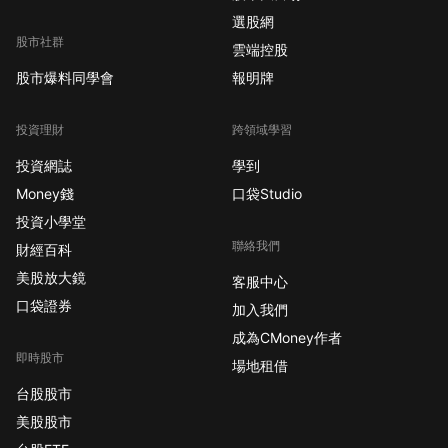
選股網
股市社群
雲端控股
股市爆料同學會
報明牌
投資理財
跨領域學習
投資網誌
學到
Money錢
口袋Studio
投資小學堂
聯絡我們
財經百科
美股放大鏡
客服中心
口袋證券
加入我們
成為CMoney作者
即時股市
場地租借
台股股市
美股股市