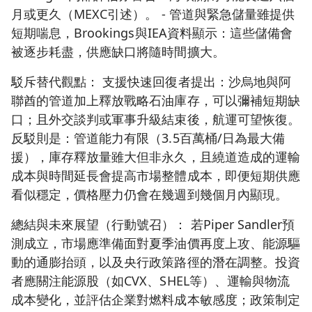
月或更久（MEXC引述）。 - 管道與緊急儲量雖提供
短期喘息，Brookings與IEA資料顯示：這些儲備會
被逐步耗盡，供應缺口將隨時間擴大。
駁斥替代觀點： 支援快速回復者提出：沙烏地與阿
聯酋的管道加上釋放戰略石油庫存，可以彌補短期缺
口；且外交談判或軍事升級結束後，航運可望恢復。
反駁則是：管道能力有限（3.5百萬桶/日為最大備
援），庫存釋放量雖大但非永久，且繞道造成的運輸
成本與時間延長會提高市場整體成本，即便短期供應
看似穩定，價格壓力仍會在幾週到幾個月內顯現。
總結與未來展望（行動號召）： 若Piper Sandler預
測成立，市場應準備面對夏季油價再度上攻、能源驅
動的通膨抬頭，以及央行政策路徑的潛在調整。投資
者應關注能源股（如CVX、SHEL等）、運輸與物流
成本變化，並評估企業對燃料成本敏感度；政策制定