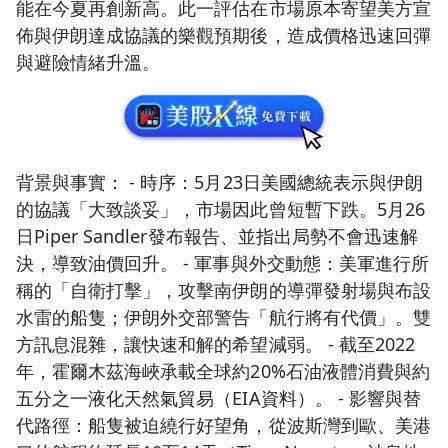
能在今夏再創新高。此一評估在市場原本寄望美方宣
佈與伊朗達成協議的樂觀預期後，造成價格迅速回彈
與避險情緒升溫。
背景與事實： - 時序：5月23日美國總統表示與伊朗
的協議「大致談妥」，市場因此曾短暫下跌。5月26
日Piper Sandler發布報告、並指出局勢不會迅速解
決，導致油價回升。 - 軍事與外交動態：美軍進行所
稱的「自衛打擊」，攻擊南伊朗的導彈發射場與布設
水雷的船隻；伊朗外交部警告「航行將有代價」。雙
方訊息混雜，讓快速和解的希望減弱。 - 截至2022
年，霍爾木茲海峽承載全球約20%石油液體消費與約
五分之一液化天然氣貿易（EIA資料）。 - 影響與替
代路徑：船隻被迫繞行好望角，從波斯灣到歐、美港