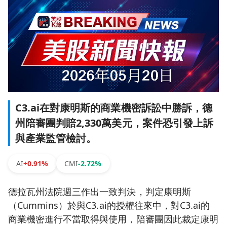
C3.ai在對康明斯的商業機密訴訟中勝訴，德
州陪審團判賠2,330萬美元，案件恐引發上訴
與產業監管檢討。
AI
+0.91%
CMI
-2.72%
德拉瓦州法院週三作出一致判決，判定康明斯
（Cummins）於與C3.ai的授權往來中，對C3.ai的
商業機密進行不當取得與使用，陪審團因此裁定康明