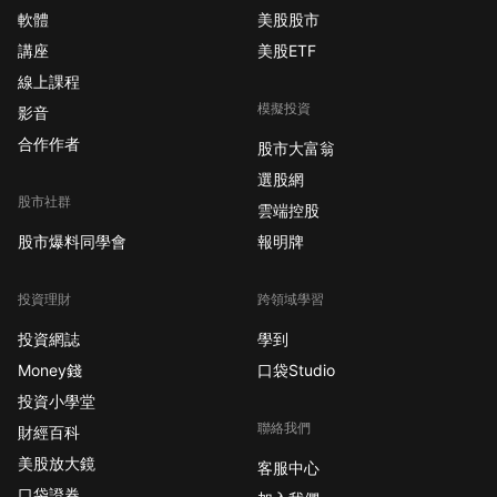
軟體
美股股市
講座
美股ETF
線上課程
模擬投資
影音
合作作者
股市大富翁
選股網
股市社群
雲端控股
股市爆料同學會
報明牌
投資理財
跨領域學習
投資網誌
學到
Money錢
口袋Studio
投資小學堂
聯絡我們
財經百科
美股放大鏡
客服中心
口袋證券