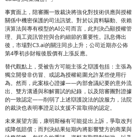
事實面上，陪審團一致裁決將強化對技術供應與授權
關係中機密保護的司法訊號。對於以資料驅動、依賴
演算法與專有模型的AI公司而言，此判決凸顯授權管
理、員工資訊管控與合約細節的重要性。訊息傳出
後，市場對C3.ai的關注同步上升；公司近期亦公佈
第4季初步財報後股價有上漲反應。
替代觀點上，受被告方可能主張之辯護包括：主張為
獨立開發非仿冒、或認為授權範圍允許某些使用行
為。然而，此案核心證據——內部會議紀要的意外流
出、雙方溝通與和解嘗試的紀錄，以及陪審團對證據
的一致認定——削弱了上述辯護說法的說服力，法院
的裁決也表明事證足以支援不當取得的認定。
未來展望方面，康明斯極有可能提出上訴，爭取改判
或降低賠償；而判決結果短期內將影響雙方的商業與