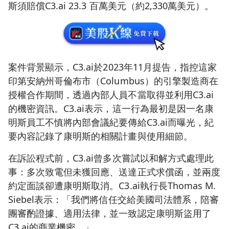
斯須賠償C3.ai 23.3 百萬美元（約2,330萬美元）。
案件背景顯示，C3.ai於2023年11月提告，指控這家
印第安納州哥倫布市（Columbus）的引擎製造商在
授權合作期間，透過內部人員不當取得並利用C3.ai
的機密資訊。C3.ai表示，這一行為最初是因一名康
明斯員工不慎將內部會議紀要傳給C3.ai而曝光，紀
要內容記錄了康明斯的相關計畫與使用細節。
在訴訟程式前，C3.ai曾多次嘗試以和解方式處理此
事：多次致電但未獲回應、送達正式求償函，並兩度
約定面談卻遭康明斯取消。C3.ai執行長Thomas M.
Siebel表示：「我們將信任交給美國司法體系，陪審
團審酌證據、適用法律，並一致認定康明斯盜用了
C3.ai的商業機密。」