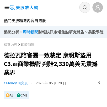
熱門美股
精選內容
自選股
盤勢分析
即時新聞
財報快訊
市場焦點
研究報告
美股學院
精選內容
即時新聞
德拉瓦陪審團一致裁定 康明斯盜用
C3.ai商業機密 判賠2,330萬美元震撼
業界
CMoney 研究員
・
2026 年 05 月 20 日
AI
CMI
A
C