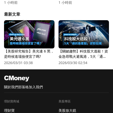
Airtable慘跌到Atlassian暴漲，
1 小時前
1 小時前
雲端軟體產業進入殘酷淘汰賽
最新文章
【美股研究報告】美光連 6 黑，
【關鍵趨勢】科技股大逃殺！資
是時候進場撿便宜了嗎?
金急尋戰火避風港，5大「通訊
衛星股」逆勢狂飆
2026/03/31 03:38
2026/03/30 02:54
關於我們
部落格
加入我們
理財寶商城
美股專區
理財寶
美股放大鏡