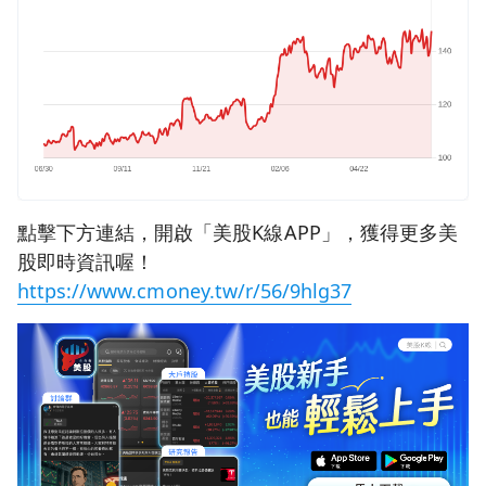
點擊下方連結，開啟「美股K線APP」，獲得更多美
股即時資訊喔！
https://www.cmoney.tw/r/56/9hlg37