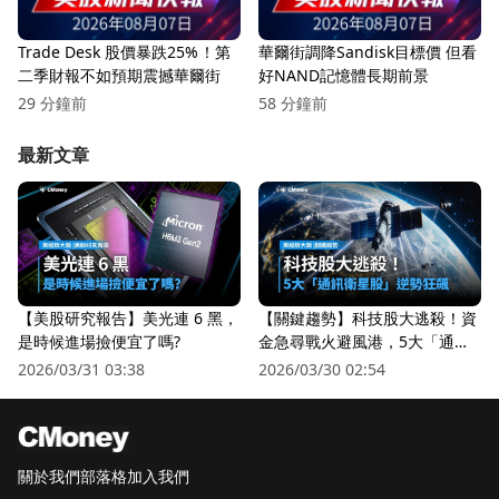
Trade Desk 股價暴跌25%！第
華爾街調降Sandisk目標價 但看
二季財報不如預期震撼華爾街
好NAND記憶體長期前景
29 分鐘前
58 分鐘前
最新文章
【美股研究報告】美光連 6 黑，
【關鍵趨勢】科技股大逃殺！資
是時候進場撿便宜了嗎?
金急尋戰火避風港，5大「通訊
衛星股」逆勢狂飆
2026/03/31 03:38
2026/03/30 02:54
關於我們
部落格
加入我們