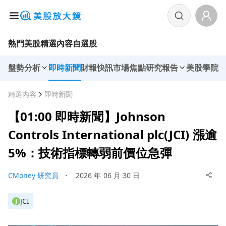
熱門美股
精選內容
自選股
盤勢分析
即時新聞
財報快訊
市場焦點
研究報告
美股學院
精選內容
即時新聞
【01:00 即時新聞】Johnson
Controls International plc(JCI) 漲逾
5%：技術指標轉弱前價位急彈
CMoney 研究員
・
2026 年 06 月 30 日
JCI
J