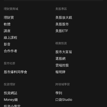
理財寶商城
美股專區
理財寶
美股放大鏡
軟體
美股股市
講座
美股ETF
線上課程
模擬投資
影音
合作作者
股市大富翁
選股網
股市社群
雲端控股
股市爆料同學會
報明牌
投資理財
跨領域學習
投資網誌
學到
Money錢
口袋Studio
投資小學堂