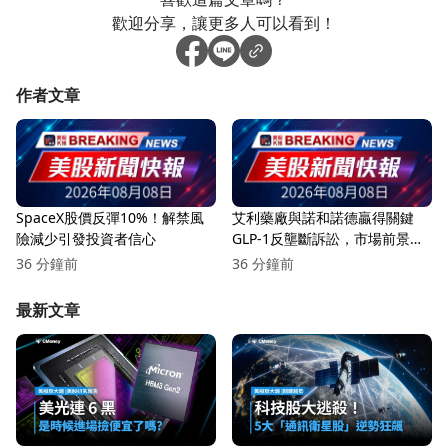
歡迎分享，讓更多人可以看到！
作者文章
SpaceX股價反彈10%！解禁風
艾利藥廠與諾和諾德贏得關鍵
險減少引發投資者信心
GLP-1反壟斷訴訟，市場前景看
漲！
36 分鐘前
36 分鐘前
最新文章