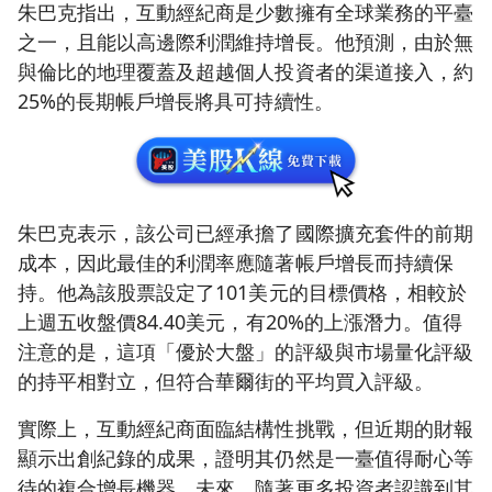
朱巴克指出，互動經紀商是少數擁有全球業務的平臺
之一，且能以高邊際利潤維持增長。他預測，由於無
與倫比的地理覆蓋及超越個人投資者的渠道接入，約
25%的長期帳戶增長將具可持續性。
朱巴克表示，該公司已經承擔了國際擴充套件的前期
成本，因此最佳的利潤率應隨著帳戶增長而持續保
持。他為該股票設定了101美元的目標價格，相較於
上週五收盤價84.40美元，有20%的上漲潛力。值得
注意的是，這項「優於大盤」的評級與市場量化評級
的持平相對立，但符合華爾街的平均買入評級。
實際上，互動經紀商面臨結構性挑戰，但近期的財報
顯示出創紀錄的成果，證明其仍然是一臺值得耐心等
待的複合增長機器。未來，隨著更多投資者認識到其