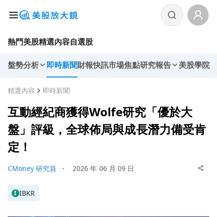
熱門美股
精選內容
自選股
盤勢分析
即時新聞
財報快訊
市場焦點
研究報告
美股學院
精選內容
即時新聞
互動經紀商獲得Wolfe研究「優於大
盤」評級，全球佈局與成長潛力備受肯
定！
CMoney 研究員
・
2026 年 06 月 09 日
IBKR
I