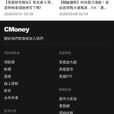
【美股研究報告】美光連 6 黑，
【關鍵趨勢】科技股大逃殺！資
是時候進場撿便宜了嗎?
金急尋戰火避風港，5大「通訊
衛星股」逆勢狂飆
2026/03/31 03:38
2026/03/30 02:54
關於我們
部落格
加入我們
理財寶商城
美股專區
理財寶
美股放大鏡
軟體
美股股市
講座
美股ETF
線上課程
模擬投資
影音
合作作者
股市大富翁
選股網
股市社群
雲端控股