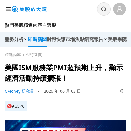
熱門美股
精選內容
自選股
盤勢分析
即時新聞
財報快訊
市場焦點
研究報告
美股學院
精選內容
即時新聞
美國ISM服務業PMI超預期上升，顯示
經濟活動持續擴張！
CMoney 研究員
・
2026 年 06 月 03 日
#GSPC
S