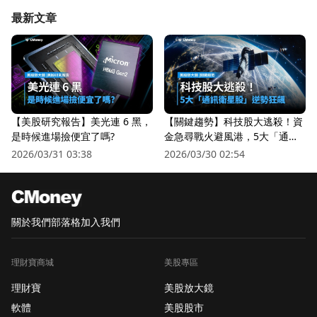
最新文章
【美股研究報告】美光連 6 黑，
【關鍵趨勢】科技股大逃殺！資
是時候進場撿便宜了嗎?
金急尋戰火避風港，5大「通訊
衛星股」逆勢狂飆
2026/03/31 03:38
2026/03/30 02:54
關於我們
部落格
加入我們
理財寶商城
美股專區
理財寶
美股放大鏡
軟體
美股股市