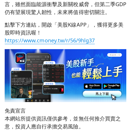
言，雖然面臨能源衝擊及新關稅威脅，但第二季GDP
仍有望展現驚人韌性，未來將值得密切關注。
點擊下方連結，開啟「美股K線APP」，獲得更多美
股即時資訊喔！
https://www.cmoney.tw/r/56/9hlg37
免責宣言
本網站所提供資訊僅供參考，並無任何推介買賣之
意，投資人應自行承擔交易風險。