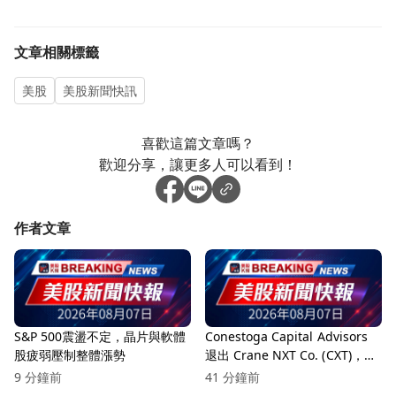
文章相關標籤
美股
美股新聞快訊
喜歡這篇文章嗎？
歡迎分享，讓更多人可以看到！
作者文章
S&P 500震盪不定，晶片與軟體
Conestoga Capital Advisors
股疲弱壓制整體漲勢
退出 Crane NXT Co. (CXT)，面
對整合挑戰加劇！
9 分鐘前
41 分鐘前