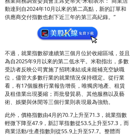
務業商務調查委員會主席史蒂夫·米勒表示：“商業活
動達到自2024年10月以來的第二高點，新的訂單和
供應商交付指數也創下近三年的第三高紀錄。”
不過，就業指數卻連續第三個月位於收縮區域，並且
為自2025年9月以來的第二低水平。米勒指出，多數
受訪者反映公司實施了招聘凍結或未能補充空缺職
位，儘管大多數行業的就業情況保持穩定。從行業
看，有17個服務行業報告增長，唯獨房地產、租賃
及租借業出現萎縮；而批發貿易、其他服務以及藝
術、娛樂與休閒等三個行業則表現最為強勁。
此外，價格指數由4月的70.7上升至71.3，就業指數
輕微下降至47.9，新訂單指數從53.5上升至57.3，而
商業活動/生產指數則從55.9上升至57.7。整體而