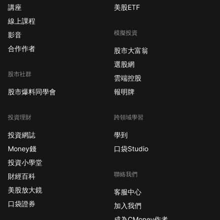
講座
美股ETF
線上課程
模擬投資
影音
合作作者
股市大富翁
選股網
股市社群
雲端控股
股市爆料同學會
報明牌
投資理財
跨領域學習
投資網誌
學到
Money錢
口袋Studio
投資小學堂
聯絡我們
財經百科
美股放大鏡
客服中心
口袋證券
加入我們
成為CMoney作者