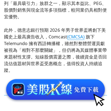
列「最具吸引力」族群之一，顯示其本益比、PEG、
股價對銷售與現金流等多項指標，較同業仍具相對便
宜優勢。
此外，德意志銀行預期 2026 年男子世界盃將創下美
國史上最高廣告收入，Comcast
(CMCSA)
旗下
Telemundo 擁有西語轉播權，雖然對整體營運貢獻
被視為「相對不那麼關鍵」，但仍將為其媒體事業帶
來題材性支撐。短線股價震盪之際，後續資金是否回
流估值題材與世界盃受惠概念，值得投資人持續追
蹤。