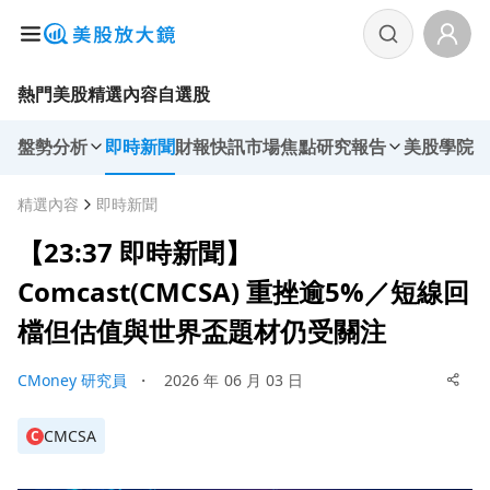
熱門美股
精選內容
自選股
盤勢分析
即時新聞
財報快訊
市場焦點
研究報告
美股學院
精選內容
即時新聞
【23:37 即時新聞】
Comcast(CMCSA) 重挫逾5%／短線回
檔但估值與世界盃題材仍受關注
CMoney 研究員
・
2026 年 06 月 03 日
CMCSA
C