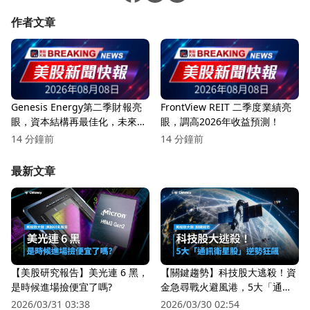
作者文章
Genesis Energy第二季財報亮
FrontView REIT 二季度業績亮
眼，資本結構再最佳化，未來展
眼，調高2026年收益預測！
望可期！
14 分鐘前
14 分鐘前
最新文章
【美股研究報告】美光連 6 黑，
【關鍵趨勢】科技股大逃殺！資
是時候進場撿便宜了嗎?
金急尋戰火避風港，5大「通訊
衛星股」逆勢狂飆
2026/03/31 03:38
2026/03/30 02:54