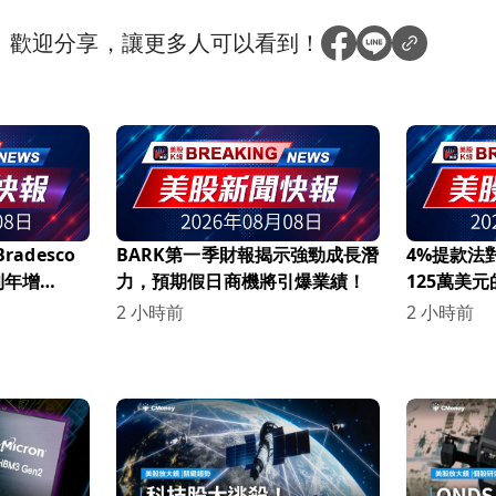
？
歡迎分享，讓更多人可以看到！
radesco
BARK第一季財報揭示強勁成長潛
4%提款法
利年增
力，預期假日商機將引爆業績！
125萬美
2 小時前
2 小時前