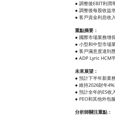
● 調整後EBIT利
● 調整後每股收益增
● 客戶資金利息收
重點摘要：
● 國際市場業務增
● 小型和中型市場
● 客戶滿意度達到
● ADP Lyric
未來展望：
● 預計下半年新業
● 維持2026財年
● 預計全年的ES收
● PEO和其他外
分析師關注重點：