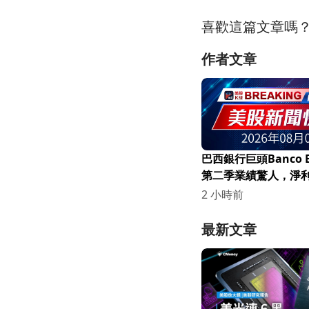
喜歡這篇文章嗎
作者文章
巴西銀行巨頭Banco B
第二季業績驚人，淨
16.2%！
2 小時前
最新文章