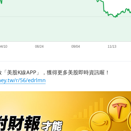
「美股K線APP」，獲得更多美股即時資訊喔！
ey.tw/r/56/edrlmn