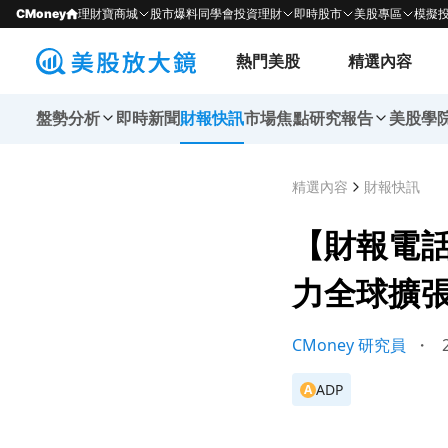
CMoney
理財寶商城
股市爆料同學會
投資理財
即時股市
美股專區
模擬
熱門美股
精選內容
盤勢分析
即時新聞
財報快訊
市場焦點
研究報告
美股學
精選內容
財報快訊
【財報電話
力全球擴
CMoney 研究員
・
2
ADP
A