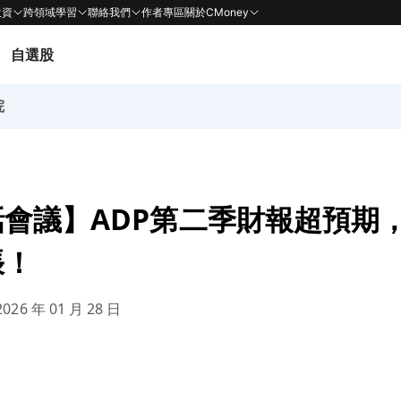
投資
跨領域學習
聯絡我們
作者專區
關於CMoney
自選股
院
會議】ADP第二季財報超預期，
張！
026 年 01 月 28 日