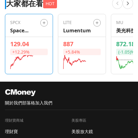
大家都在看
39a4-4787-aed0-
HOT
b7fbc5d0fd58.jpg 蘋
果上週四財報雖然超越
SPCX
LITE
MU
預期，股價卻在隔日重
Space
Lumentum
美光科技
挫近10%。Phillip
Exploration
Capital週一將蘋果評級
129.04
887
872.18
Technologie
下調至「減碼」，目標
+12.29%
+5.84%
(-1.05)%
s
價290美元，理由是記
憶體漲價將持續侵蝕毛
利率。問題是：需求還
在，毛利卻在縮，這筆
帳怎麼算？ 【記憶體三
巨頭壟斷，蘋果議價空
間幾乎為零】
關於我們
部落格
加入我們
DRAM（動態隨機存取
記憶體，手機與電腦的
理財寶商城
美股專區
核心零件）市場由三家
供應商主導，蘋果幾乎
理財寶
美股放大鏡
沒有轉單的空間。分析