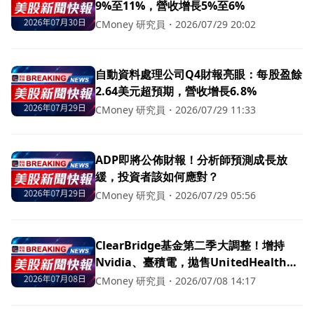
9%至11%，營收增長5%至6%
CMoney 研究員
・
2026/07/29 20:02
自動資料處理公司Q4財報亮眼：每股盈餘
2.64美元超預期，營收增長6.8%
CMoney 研究員
・
2026/07/29 11:33
ADP即將公佈財報！分析師預測成長放
緩，投資者該如何應對？
CMoney 研究員
・
2026/07/29 05:56
ClearBridge基金第二季大調整！增持
Nvidia、臺積電，拋售UnitedHealth等
多檔股票
CMoney 研究員
・
2026/07/08 14:17