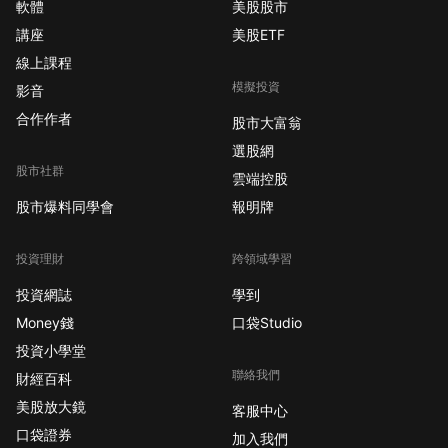
軟體
美股股市
師Helena Wang指出，
講座
美股ETF
蘋果原本靠低成本庫
線上課程
存、產品組合調整和非
模擬投資
記憶體零件降價來緩衝
影音
壓力，但管理層已預告
合作作者
股市大富翁
這些緩衝效果將在2026
選股網
年第四季之後逐步消
股市社群
雲端控股
失。iPad與Mac已先漲
股市爆料同學會
報明牌
價，iPhone漲價只是時
間問題。 【台股記憶體
族群，現在是跟漲還是
投資理財
跨領域學習
先跑】 記憶體報價走
投資網誌
學到
強，台股利空和利多同
Money錢
口袋Studio
時出現。南亞科、華邦
投資小學堂
電直接受惠於DRAM價
聯絡我們
格上行；但若漲價導致
財經百科
蘋果拉貨量保守，組裝
美股放大鏡
客服中心
與零組件廠商的出貨動
口袋證券
加入我們