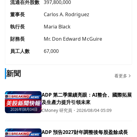
流通在外股數
397,800,000
董事長
Carlos A. Rodriguez
執行長
Maria Black
財務長
Mr. Don Edward McGuire
員工人數
67,000
新聞
看更多
ADP 第二季業績亮眼：AI整合、國際拓展
及生產力提升引領未來
CMoney 研究員
・
2026/08/04 05:09
ADP 預告2027財年調整後每股盈餘成長