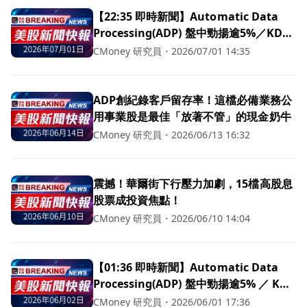
【22:35 即時新聞】Automatic Data
Processing(ADP) 盤中勁揚逾5%／KD止
跌回升、MACD負值收斂推升買氣
CMoney 研究員
・
2026/07/01 14:35
ADP創紀錄客戶留存率！這檔必備業務公
用事業股是最佳「放著不管」的現金奶牛
CMoney 研究員
・
2026/06/13 16:32
震撼！華爾街下行壓力加劇，15檔高股息
股票成投資焦點！
CMoney 研究員
・
2026/06/10 14:04
【01:36 即時新聞】Automatic Data
Processing(ADP) 盤中勁揚逾5% ／ KD
高檔+MACD強勢翻多帶動買盤
CMoney 研究員
・
2026/06/01 17:36