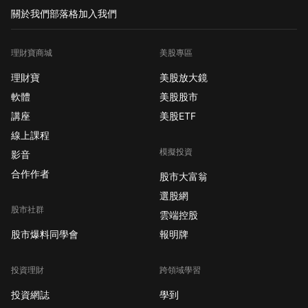
關於我們
部落格
加入我們
理財寶商城
美股專區
理財寶
美股放大鏡
軟體
美股股市
講座
美股ETF
線上課程
模擬投資
影音
合作作者
股市大富翁
選股網
股市社群
雲端控股
股市爆料同學會
報明牌
投資理財
跨領域學習
投資網誌
學到