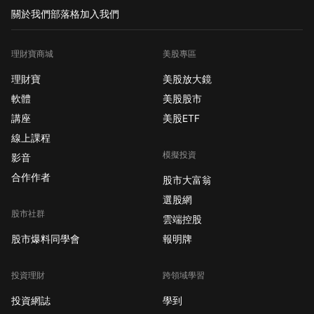
關於我們
部落格
加入我們
理財寶商城
美股專區
理財寶
美股放大鏡
軟體
美股股市
講座
美股ETF
線上課程
模擬投資
影音
合作作者
股市大富翁
選股網
股市社群
雲端控股
股市爆料同學會
報明牌
投資理財
跨領域學習
投資網誌
學到