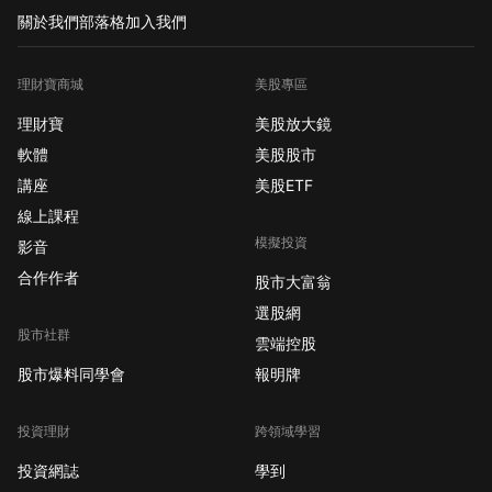
關於我們
部落格
加入我們
理財寶商城
美股專區
理財寶
美股放大鏡
軟體
美股股市
講座
美股ETF
線上課程
模擬投資
影音
合作作者
股市大富翁
選股網
股市社群
雲端控股
股市爆料同學會
報明牌
投資理財
跨領域學習
投資網誌
學到